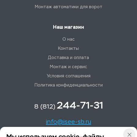
Монтаж автоматики для ворот
Наш магазин
О нас
Контакты
Доставка и оплата
Монтаж и сервис
Условия соглашения
Политика конфиденциальности
244-71-31
8 (812)
info@isee-sb.ru
Мы используем cookie-файлы
Светлановский пр-кт, д. 70, корп. 1