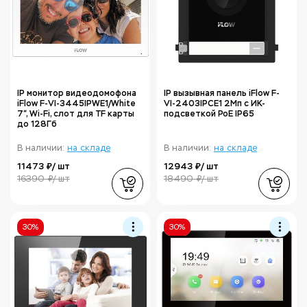
IP монитор видеодомофона
IP вызывная панель iFlow F-
iFlow F-VI-3445IPWE1/White
VI-2403IPCE1 2Мп с ИК-
7“, Wi-Fi, слот для TF карты
подсветкой PoE IP65
до 128Гб
В наличии:
на складе
В наличии:
на складе
11473 ₽/ шт
12943 ₽/ шт
16390 ₽/ шт
18490 ₽/ шт
30%
30%