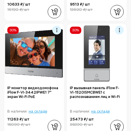
10633 ₽/ шт
9513 ₽/ шт
15190 ₽/ шт
13590 ₽/ шт
30%
30%
IP монитор видеодомофона
IP вызывная панель iFlow F-
iFlow F-VI-3442IPWE1 7"
VI-1520ISMCBWE1 с
экран Wi-Fi PoE
распознаванием лиц и Wi-Fi
В наличии:
на складе
В наличии:
на складе
11263 ₽/ шт
25473 ₽/ шт
16090 ₽/ шт
36390 ₽/ шт