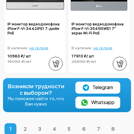
IP монитор видеодомофона
IP монитор видеодомофона
iFlow F-VI-3442IPE1 7‑дюйм
iFlow F-VI-3545ISWE1 7"
PoE
экран Wi-Fi PoE
В наличии:
на складе
В наличии:
на складе
10563 ₽/ шт
17913 ₽/ шт
15090 ₽/ шт
25590 ₽/ шт
Возникли трудности
Telegram
с выбором?
Мы поможем найти то, что
Whatsapp
Вам нужно
1
2
3
4
5
6
7
8