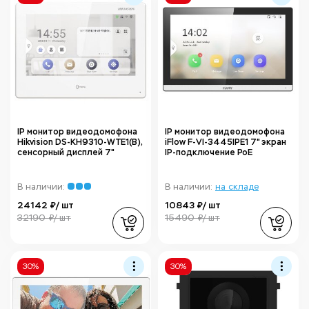
IP монитор видеодомофона
IP монитор видеодомофона
Hikvision DS-KH9310-WTE1(B),
iFlow F-VI-3445IPE1 7" экран
сенсорный дисплей 7"
IP‑подключение PoE
В наличии:
В наличии:
на складе
24142 ₽/ шт
10843 ₽/ шт
32190 ₽/ шт
15490 ₽/ шт
30%
30%