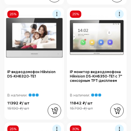
25%
25%
IP видеодомофон Hikvision
IP монитор видеодомофона
DS-KH6320-TE1
Hikvision DS-KH6350-TE1 с 7"
сенсорным TFT-дисплеем
В наличии:
В наличии:
11392 ₽/ шт
11842 ₽/ шт
15190 ₽/ шт
15790 ₽/ шт
25%
30%