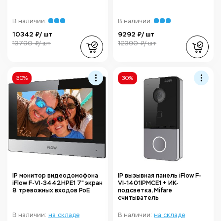
В наличии:
В наличии:
10342 ₽/ шт
9292 ₽/ шт
13790 ₽/ шт
12390 ₽/ шт
30%
30%
IP монитор видеодомофона
IP вызывная панель iFlow F-
iFlow F-VI-3442HPE1 7" экран
VI-1401IPMCE1 + ИК-
8 тревожных входов PoE
подсветка, Mifare
считыватель
В наличии:
на складе
В наличии:
на складе