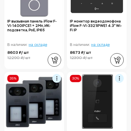
IP вызывная панель iFlow F-
IP монитор видеодомофона
VI-1400IPCE1 + 2Мп, ИК-
iFlow F-VI-3321IPWE1 4.3" Wi-
подсветка, PoE, IP65
Fi IP
В наличии:
на складе
В наличии:
на складе
8603 ₽/ шт
8673 ₽/ шт
12290 ₽/ шт
12390 ₽/ шт
35%
30%