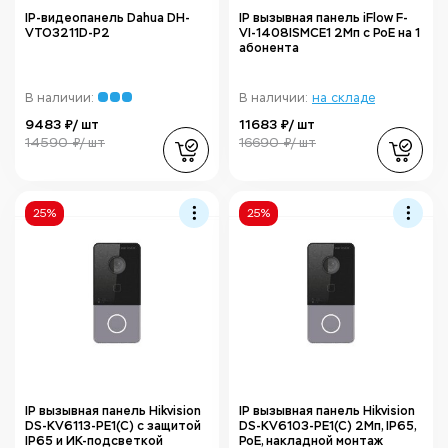
IP-видеопанель Dahua DH-
IP вызывная панель iFlow F-
VTO3211D-P2
VI-1408ISMCE1 2Мп с PoE на 1
абонента
В наличии:
В наличии:
на складе
9483 ₽/ шт
11683 ₽/ шт
14590 ₽/ шт
16690 ₽/ шт
25%
25%
IP вызывная панель Hikvision
IP вызывная панель Hikvision
DS-KV6113-PE1(C) с защитой
DS-KV6103-PE1(C) 2Мп, IP65,
IP65 и ИК-подсветкой
PoE, накладной монтаж