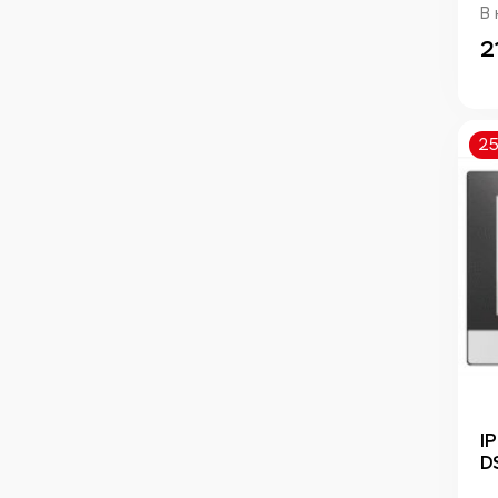
В 
2
2
I
D