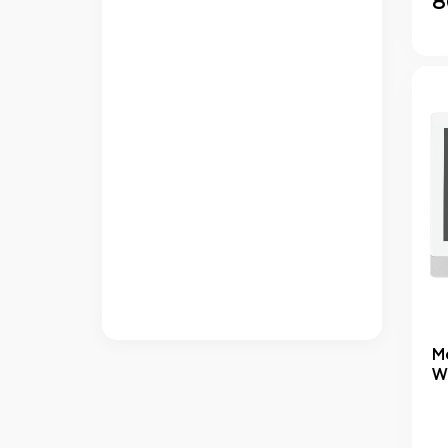
8
М
W