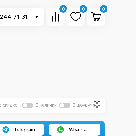
0
0
0
 244-71-31
-sb.ru
в Telegram
 в Whatsapp
ть звонок
о скидке
В наличии
В шоуруме
Telegram
Whatsapp