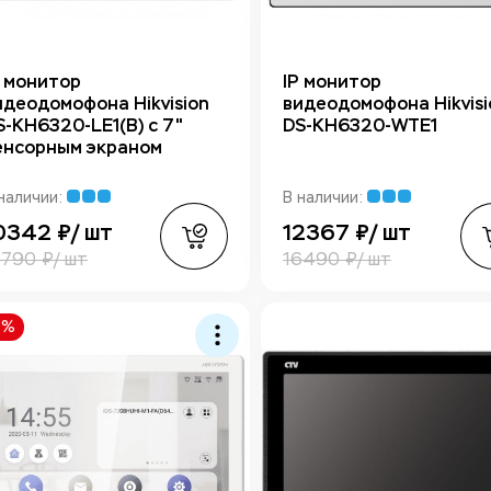
P монитор
IP монитор
идеодомофона Hikvision
видеодомофона Hikvisi
S-KH6320-LE1(B) с 7"
DS-KH6320-WTE1
енсорным экраном
наличии:
В наличии:
0342 ₽/ шт
12367 ₽/ шт
3790 ₽/ шт
16490 ₽/ шт
5%