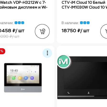
iWatch VDP-H3212W с 7-
CTV-iM Cloud 10 Белый
юймовым дисплеем и Wi-
CTV-IM1030W Cloud 10 
наличии:
В наличии:
0458 ₽/ шт
18750 ₽/ шт
6090 ₽/ шт
5%