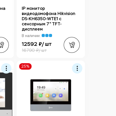
она
IP монитор
видеодомофона Hikvision
DS-KH6350-WTE1 с
сенсорным 7" TFT-
дисплеем
В наличии:
12592 ₽/ шт
16790 ₽/ шт
25%