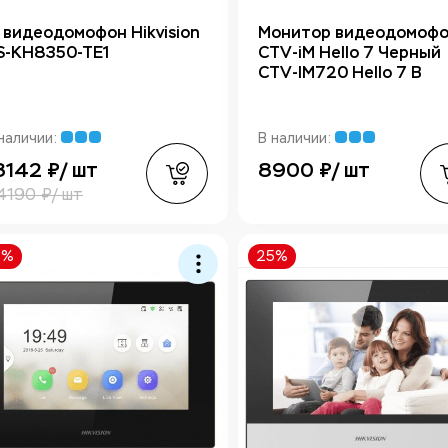
P видеодомофон Hikvision
Монитор видеодомоф
S-KH8350-TE1
CTV-iM Hello 7 Черный
CTV-IM720 Hello 7 B
наличии:
В наличии:
8142 ₽/ шт
8900 ₽/ шт
4190 ₽/ шт
5%
25%