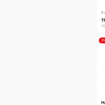
В 
1
1
3
М