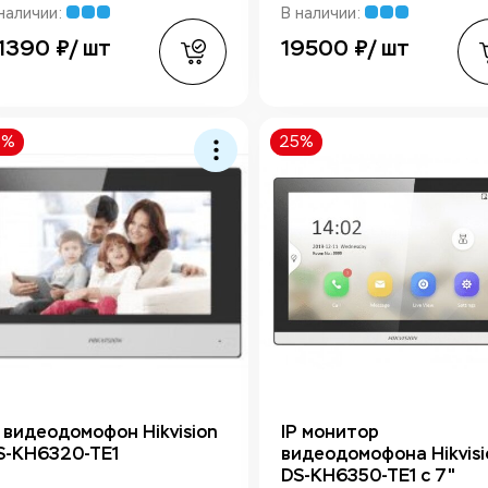
наличии:
В наличии:
1390 ₽/ шт
19500 ₽/ шт
5%
25%
P видеодомофон Hikvision
IP монитор
S-KH6320-TE1
видеодомофона Hikvisi
DS-KH6350-TE1 с 7"