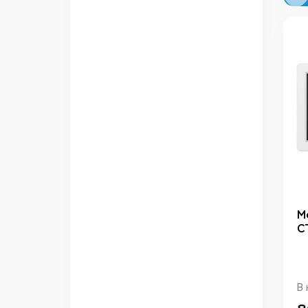
М
C
В 