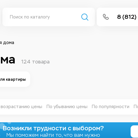
8 (812)
info@isee
Написать 
я дома
Написать
ома
124 товара
Заказа
ля квартиры
 возрастанию цены
По убыванию цены
По популярности
П
Возникли трудности с выбором?
Мы поможем найти то, что вам нужно