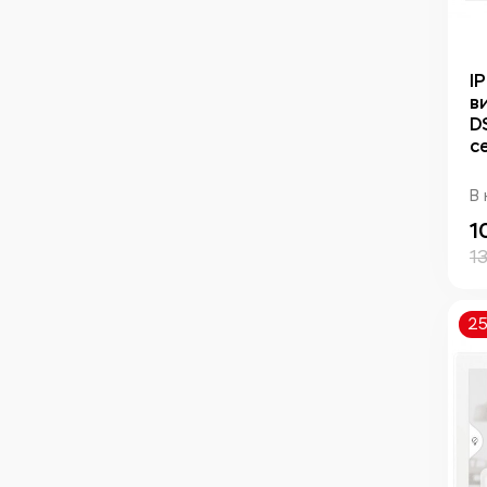
I
в
D
с
В 
1
1
2