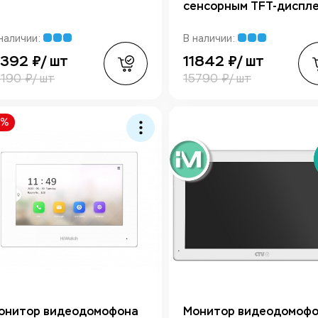
сенсорным TFT-диспл
наличии:
В наличии:
1392 ₽/ шт
11842 ₽/ шт
5190 ₽/ шт
15790 ₽/ шт
5%
онитор видеодомофона
Монитор видеодомоф