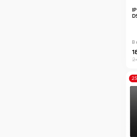
I
D
В 
1
2
2