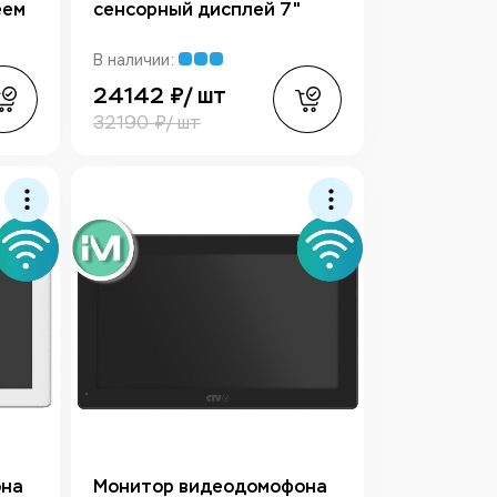
еем
сенсорный дисплей 7"
В наличии:
24142 ₽/ шт
32190 ₽/ шт
она
Монитор видеодомофона