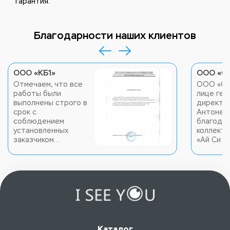
гарантия.
Благодарности наших клиентов
ООО «КБ1»
ООО «Са
Отмечаем, что все
ООО «Са
работы были
лице ген
выполнены строго в
директо
срок с
Антоненк
соблюдением
благода
установленных
коллекти
заказчиком
«Ай Си Ю
технических норм и
качестве
предписаний.
своевре
выполне
работы 
и устано
системы
видеона
системы 
оповещен
Каталог