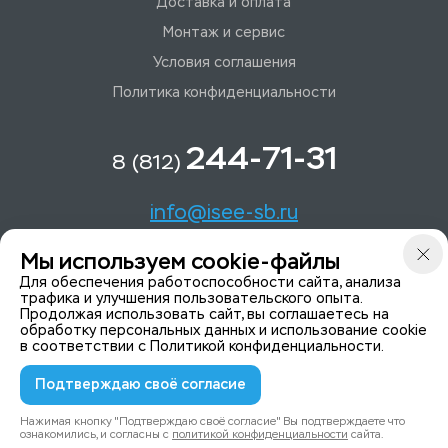
Доставка и оплата
Монтаж и сервис
Условия соглашения
Политика конфиденциальности
244-71-31
8 (812)
info@isee-sb.ru
Мы используем cookie-файлы
Светлановский пр-кт, д. 70, корп. 1
Для обеспечения работоспособности сайта, анализа
трафика и улучшения пользовательского опыта.
Продолжая использовать сайт, вы соглашаетесь на
Мы в Telegam
обработку персональных данных и использование cookie
в соответствии с
Политикой конфиденциальности
.
Подтверждаю своё согласие
© 2015-2026 ISeeYou - системы безопасности
Политика конфиденциальности
Нажимая кнопку "Подтверждаю своё согласие" Вы подтверждаете что
ознакомились, и согласны с
политикой конфиденциальности
сайта.