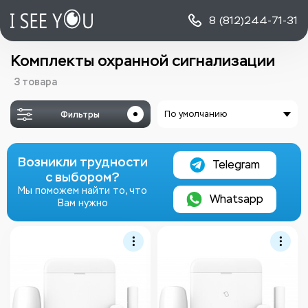
8 (812)
244-71-31
Комплекты охранной сигнализации
3 товара
Фильтры
По умолчанию
Возникли трудности
Telegram
с выбором?
Мы поможем найти то, что
Whatsapp
Вам нужно