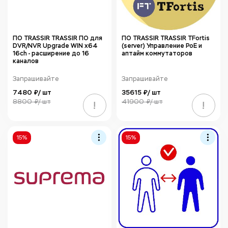
ПО TRASSIR TRASSIR ПО для
ПО TRASSIR TRASSIR TFortis
DVR/NVR Upgrade WIN x64
(server) Управление PoE и
16ch - расширение до 16
аптайм коммутаторов
каналов
Запрашивайте
Запрашивайте
7480 ₽/ шт
35615 ₽/ шт
8800 ₽/ шт
41900 ₽/ шт
!
!
15%
15%