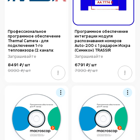
Профессиональное
Программное обеспечение
программное обеспечение
интеграции модуля
Thermal Camera - для
распознавания номеров
подключения 1-го
Auto-200 с 1 радаром Искра
тепловизора (2 канала:
(Симикон) TRASSIR
видимый и тепловизионный)
AutoTRASSIR-200 Radar
Запрашивайте
Запрашивайте
и получения данных о
температуре в ПО -сервер
8491 ₽/ шт
6791 ₽/ шт
х64 для ОС Windows x64
9990 ₽/ шт
7990 ₽/ шт
!
!
TRASSIR THERMALCAM Win64