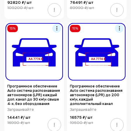
92820 ₽/ шт
76491 ₽/ шт
109200 ₽/ шт
89990 ₽/ шт
!
!
15%
15%
Программное обеспечение
Программное обеспечение
Auto система распознавания
Auto система распознавания
автономеров (LPR) каждый
автономеров (LPR) до 200
доп. канал до 30 км\ч свыше
км\ч, каждый
4-х, без оборудования
дополнительный канал
TRASSIR AutoTRASSIR-30/+1
свыше 4-х TRASSIR
Запрашивайте
Запрашивайте
AutoTRASSIR-200/+1
14441 ₽/ шт
16575 ₽/ шт
16990 ₽/ шт
19500 ₽/ шт
!
!