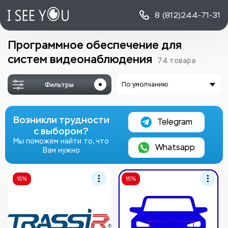
8 (812)
244-71-31
Программное обеспечение для
систем видеонаблюдения
74 товара
Фильтры
По умолчанию
Возникли трудности
Telegram
с выбором?
Мы поможем найти то, что
Whatsapp
Вам нужно
15%
15%