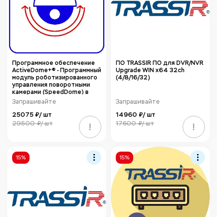
Программное обеспечение
ПО TRASSIR ПО для DVR/NVR
ActiveDome+® - Программный
Upgrade WIN x64 32ch
модуль роботизированного
(4/8/16/32)
управления поворотными
камерами (SpeedDome) в
автоматическом режиме
Запрашивайте
Запрашивайте
TRASSIR ActiveDome+
25075 ₽/ шт
14960 ₽/ шт
29500 ₽/ шт
17600 ₽/ шт
!
!
15%
15%