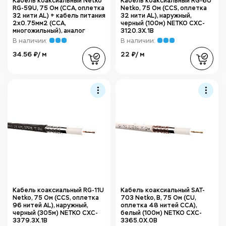
Кабель коаксиальный Netko
Кабель коаксиальный RG-6U
RG-59U, 75 Ом (CCA, оплетка
Netko, 75 Ом (CCS, оплетка
32 нити AL) + кабель питания
32 нити AL), наружный,
2x0.75мм2 (CCA,
черный (100м) NETKO CXC-
многожильный), аналог
3120.3X.1B
КВОС, внешний, черный
В наличии:
В наличии:
(100м) NETKO CXC-
6951.2X.1H
34.56 ₽/ м
22 ₽/ м
Кабель коаксиальный RG-11U
Кабель коаксиальный SAT-
Netko, 75 Ом (CCS, оплетка
703 Netko, B, 75 Ом (CU,
96 нитей AL), наружный,
оплетка 48 нитей CCA),
черный (305м) NETKO CXC-
белый (100м) NETKO CXC-
3379.3X.1B
3365.0X.0B