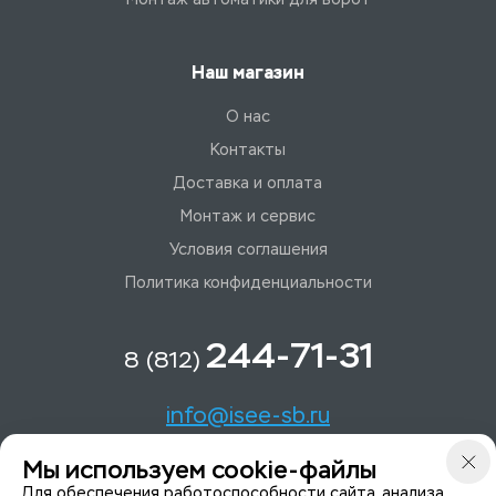
Наш магазин
О нас
Контакты
Доставка и оплата
Монтаж и сервис
Условия соглашения
Политика конфиденциальности
244-71-31
8 (812)
info@isee-sb.ru
Мы используем cookie-файлы
Светлановский пр-кт, д. 70, корп. 1
Для обеспечения работоспособности сайта, анализа