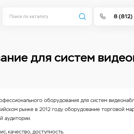
8 (812)
info@isee
Написать 
Написать
вание для систем виде
Заказа
профессионального оборудования для систем видеонаб
сийском рынке в 2012 году оборудование торговой ма
й аудитории.
ис, качество, доступность.