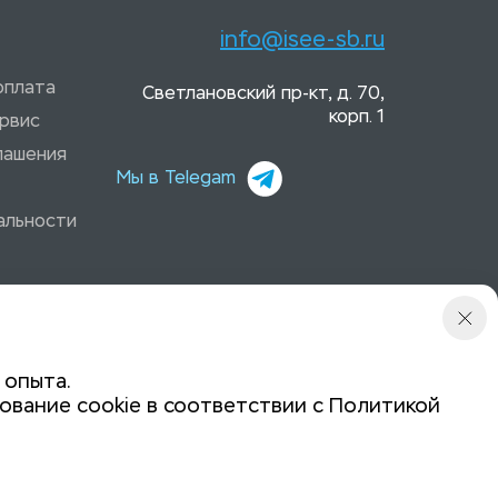
info@isee-sb.ru
оплата
Светлановский пр-кт, д. 70,
корп. 1
рвис
лашения
Мы в Telegam
альности
 опыта.
ование cookie в соответствии с
Политикой
Политика конфиденциальности