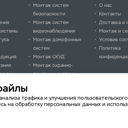
Монтаж систем
О нас
безопасности
Контакты
ения
Монтаж систем
Доставка и 
системы
видеонаблюдения
Монтаж и се
тупа
Монтаж домофонных
Условия сог
систем
Политика
одукция
Монтаж СКУД
конфиденци
тания
Монтаж охранно-
ссуары
пожарных систем
нно-
Монтаж шлагбаумов
файлы
нализации
Монтаж автоматики
анализа трафика и улучшения пользовательского
для ворот
сь на обработку персональных данных и использ