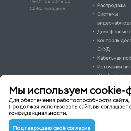
Пн-Пт: 09:00-18:00
Распродажа
Сб-Вс: выходные
Системы
видеонаблюд
Домофонные 
Контроль дос
СКУД
Кабельная пр
Источники пи
Шкафы и аксе
Системы охра
Мы используем cookie-
пожарной сиг
Для обеспечения работоспособности сайта, 
Продолжая использовать сайт, вы соглашаете
конфиденциальности
.
© 2015-2026 ISeeYou - системы безопасности
Подтверждаю своё согласие