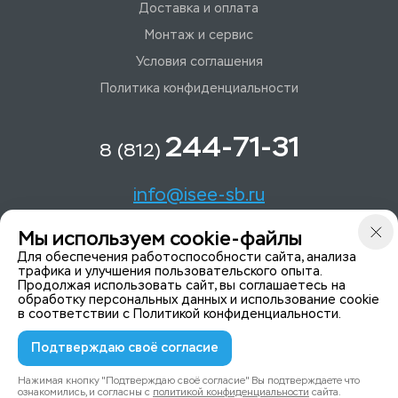
Доставка и оплата
Монтаж и сервис
Условия соглашения
Политика конфиденциальности
244-71-31
8 (812)
info@isee-sb.ru
Мы используем cookie-файлы
Светлановский пр-кт, д. 70, корп. 1
Для обеспечения работоспособности сайта, анализа
трафика и улучшения пользовательского опыта.
Продолжая использовать сайт, вы соглашаетесь на
Мы в Telegam
обработку персональных данных и использование cookie
в соответствии с
Политикой конфиденциальности
.
Подтверждаю своё согласие
© 2015-2026 ISeeYou - системы безопасности
Политика конфиденциальности
Нажимая кнопку "Подтверждаю своё согласие" Вы подтверждаете что
ознакомились, и согласны с
политикой конфиденциальности
сайта.