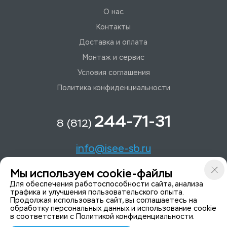
О нас
Контакты
Доставка и оплата
Монтаж и сервис
Условия соглашения
Политика конфиденциальности
244-71-31
8 (812)
info@isee-sb.ru
Мы используем cookie-файлы
Светлановский пр-кт, д. 70, корп. 1
Для обеспечения работоспособности сайта, анализа
трафика и улучшения пользовательского опыта.
Продолжая использовать сайт, вы соглашаетесь на
Мы в Telegam
обработку персональных данных и использование cookie
в соответствии с
Политикой конфиденциальности
.