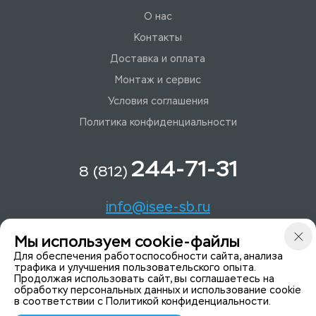
О нас
Контакты
Доставка и оплата
Монтаж и сервис
Условия соглашения
Политика конфиденциальности
244-71-31
8 (812)
info@isee-sb.ru
Мы используем cookie-файлы
Светлановский пр-кт, д. 70, корп. 1
Для обеспечения работоспособности сайта, анализа
трафика и улучшения пользовательского опыта.
Продолжая использовать сайт, вы соглашаетесь на
Мы в Telegam
обработку персональных данных и использование cookie
в соответствии с
Политикой конфиденциальности
.