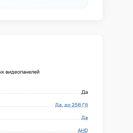
ых видеопанелей
Да
Да, до 256 Гб
Да
AHD