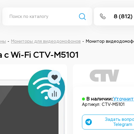
8 (812)
info@isee
Написать 
оны
Мониторы для видеодомофонов
Монитор видеодомофо
с Wi-Fi CTV-M5101
Написать
Заказа
В наличии:
Уточнит
Артикул: CTV-M5101
Задать вопро
Telegram