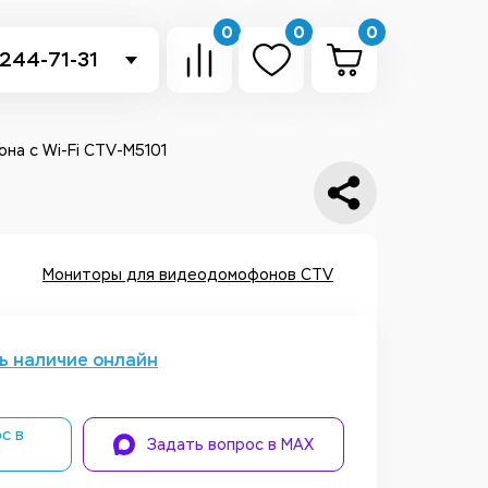
0
0
0
 244-71-31
-sb.ru
в Telegram
на с Wi-Fi CTV-M5101
 в Whatsapp
ть звонок
Мониторы для видеодомофонов CTV
ь наличие онлайн
с в
Задать вопрос в MAX