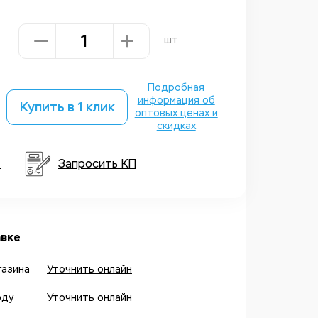
шт
Подробная
информация об
Купить в 1 клик
оптовых ценах и
скидках
т
Запросить КП
вке
газина
Уточнить онлайн
оду
Уточнить онлайн