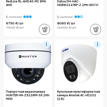
RedLine RL-AHD4K-MC 8Мп
Dahua DH-HAC-
AHD
HDBW2241RP-Z 2Мп HDCVI
В наличии:
В наличии:
6750 ₽/ шт
8060 ₽/ шт
7500 ₽/ шт
12400 ₽/ шт
Поворотная видеокамера
Купольная мультиформатная
HUNTER HN-Z322IRM-5X 2Мп
камера Amatek AC-HD202
MHD
(2,8)