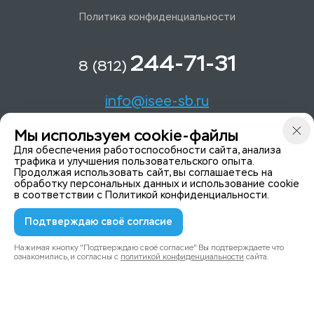
Политика конфиденциальности
244-71-31
8 (812)
info@isee-sb.ru
Мы используем cookie-файлы
Светлановский пр-кт, д. 70, корп. 1
Для обеспечения работоспособности сайта, анализа
трафика и улучшения пользовательского опыта.
Продолжая использовать сайт, вы соглашаетесь на
Мы в Telegam
обработку персональных данных и использование cookie
в соответствии с
Политикой конфиденциальности
.
Подтверждаю своё согласие
© 2015-2026 ISeeYou - системы безопасности
Политика конфиденциальности
Нажимая кнопку "Подтверждаю своё согласие" Вы подтверждаете что
ознакомились, и согласны с
политикой конфиденциальности
сайта.
0
0
Каталог