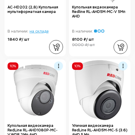
AC-HD202 (2,8) Купольная
Купольная видеокамера
мультиформатная камера
Redline RL-AHD5M-MC-V 5Мп
АHD
В наличии:
на складе
В наличии:
1840 ₽/ шт
8100 ₽/ шт
9000 ₽/ шт
10%
10%
Купольная видеокамера
Уличная видеокамера
RedLine RL-AHD1080P-MC-
RedLine RL-AHD5M-MC-S (3.6)
V.WDR 2Мп AHD
AHD 5 Мп