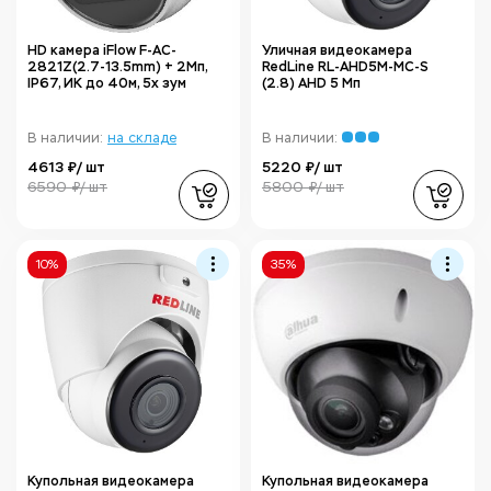
HD камера iFlow F-AC-
Уличная видеокамера
2821Z(2.7-13.5mm) + 2Мп,
RedLine RL-AHD5M-MC-S
IP67, ИК до 40м, 5x зум
(2.8) AHD 5 Мп
В наличии:
на складе
В наличии:
4613 ₽/ шт
5220 ₽/ шт
6590 ₽/ шт
5800 ₽/ шт
10%
35%
Купольная видеокамера
Купольная видеокамера