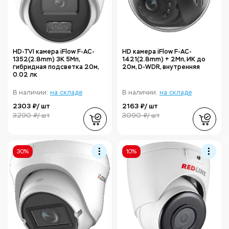
HD-TVI камера iFlow F-AC-
HD камера iFlow F-AC-
1352(2.8mm) 3K 5Мп,
1421(2.8mm) + 2Мп, ИК до
гибридная подсветка 20м,
20м, D-WDR, внутренняя
0.02 лк
В наличии:
на складе
В наличии:
на складе
2303 ₽/ шт
2163 ₽/ шт
3290 ₽/ шт
3090 ₽/ шт
30%
10%