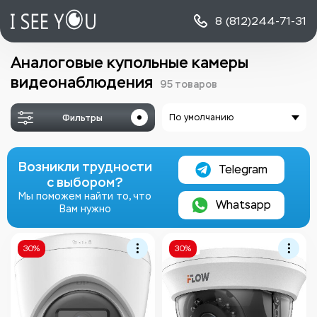
8 (812)
244-71-31
Аналоговые купольные камеры
видеонаблюдения
95 товаров
Фильтры
По умолчанию
Возникли трудности
Telegram
с выбором?
Мы поможем найти то, что
Whatsapp
Вам нужно
30%
30%