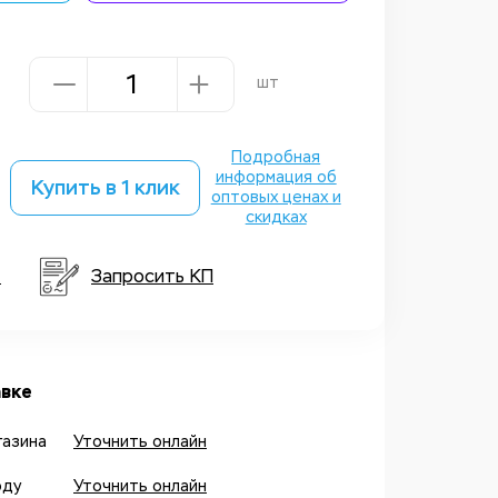
шт
Подробная
информация об
Купить в 1 клик
оптовых ценах и
скидках
т
Запросить КП
вке
газина
Уточнить онлайн
оду
Уточнить онлайн