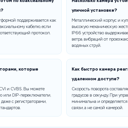
ротом по коаксиальному
Насколько камера устой
й?
уличной установке?
атформой поддерживается как
Металлический корпус и ку
оаксиальному кабелю, если
высокую механическую жестк
оответствующий протокол.
IP66 устройство выдерживае
ветра, вибраций от проезжа
водяных струй.
торами, которые
Как быстро камера реаг
удаленном доступе?
 CVI и CVBS. Вы можете
Скорость поворота составляе
ю или DIP-переключатели,
градусов в секунду. При упр
 даже с регистраторами,
минимальна и определяется
тандартов.
связи, а не самой камерой.