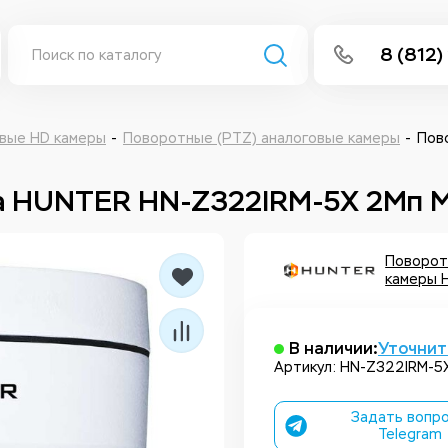
8 (812)
info@isee
Написать 
вые HD камеры
Поворотные (PTZ) аналоговые камеры
Пов
Написать
ра HUNTER HN-Z322IRM-5X 2Мп 
Заказа
Поворот
камеры 
В наличии:
Уточнит
Артикул: HN-Z322IRM-5
Задать вопро
Telegram