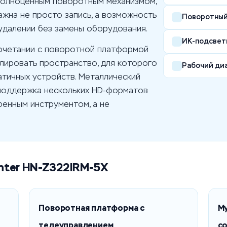
полноценным поворотным механизмом,
ажна не просто запись, а возможность
Поворотный
удалении без замены оборудования.
ИК-подсвет
сочетании с поворотной платформой
лировать пространство, для которого
Рабочий ди
атичных устройств. Металлический
 поддержка нескольких HD-форматов
енным инструментом, а не
nter HN-Z322IRM-5X
Поворотная платформа с
М
телеуправлением
с