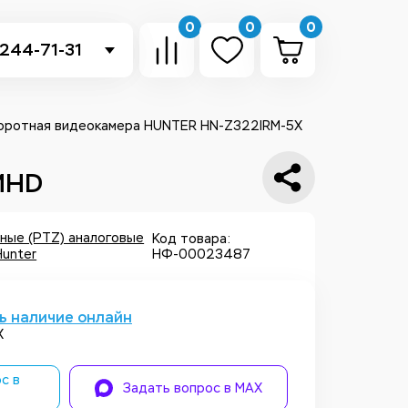
0
0
0
 244-71-31
-sb.ru
в Telegram
оротная видеокамера HUNTER HN-Z322IRM-5X
 в Whatsapp
MHD
ть звонок
ные (PTZ) аналоговые
Код товара:
Hunter
НФ-00023487
ь наличие онлайн
X
с в
Задать вопрос в MAX