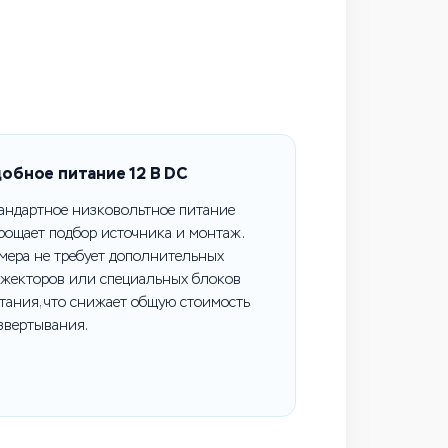
обное питание 12 В DC
андартное низковольтное питание
рощает подбор источника и монтаж.
мера не требует дополнительных
жекторов или специальных блоков
тания, что снижает общую стоимость
звертывания.