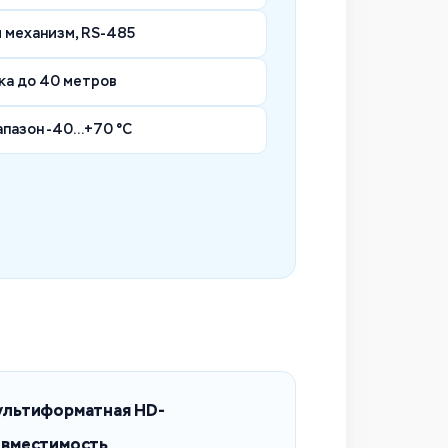
 механизм, RS-485
ка до 40 метров
апазон -40…+70 °C
ультиформатная HD-
овместимость