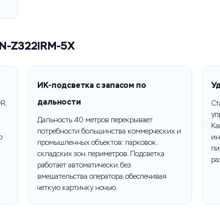
HN-Z322IRM-5X
ИК-подсветка с запасом по
Уд
дальности
R,
Ст
уп
Дальность 40 метров перекрывает
Ка
потребности большинства коммерческих и
ю
ин
промышленных объектов: парковок,
пи
складских зон, периметров. Подсветка
ра
работает автоматически, без
вмешательства оператора, обеспечивая
четкую картинку ночью.