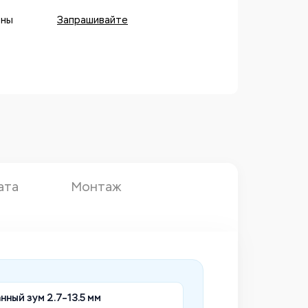
оны
Запрашивайте
ата
Монтаж
ный зум 2.7–13.5 мм