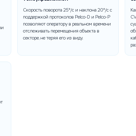
Скорость поворота 25°/с и наклона 20°/с с
Ка
и
поддержкой протоколов Pelco-D и Pelco-P
CV
позволяют оператору в реальном времени
су
ри
отслеживать перемещения объекта в
об
секторе, не теряя его из виду.
ка
ра
ют