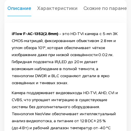
Описание
Характеристики
Схожие по парамет
iFlow F-AC-1352(2.8mm)
– это HD-TVI камера с 5‑мп 3K
CMOS‑матрицей, фиксированным объективом 2.8 мм и
углом обзора 101°, которая обеспечивает чёткое
изображение даже при низкой освещённости 0.02 лк.
Гибридная подсветка IR/LED до 20 м делает
возможным наблюдение в полной темноте, а
технологии DWDR и BLC сохраняют детали в ярко
освещённых и теневых зонах.
Камера поддерживает видеовыходы HD‑TVI, AHD, CVI и
CVBS, что упрощает интеграцию в существующие
системы без дополнительного оборудования.
Технология NeoView обеспечивает интеллектуальный
анализ видеопотока, а питание от 12 В DC ± 25 %
(до 4 Вт) и рабочий диапазон температур от ‑40 °C