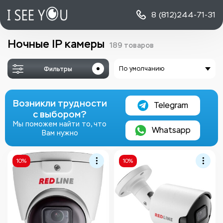
8 (812)
244-71-31
Ночные IP камеры
189 товаров
Фильтры
По умолчанию
Возникли трудности
Telegram
с выбором?
Мы поможем найти то, что
Whatsapp
Вам нужно
10%
10%