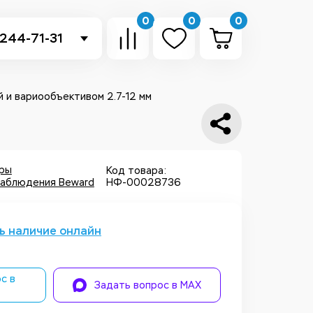
0
0
0
 244-71-31
-sb.ru
в Telegram
й и вариообъективом 2.7-12 мм
 в Whatsapp
ть звонок
еры
Код товара:
аблюдения Beward
НФ-00028736
ь наличие онлайн
с в
Задать вопрос в MAX