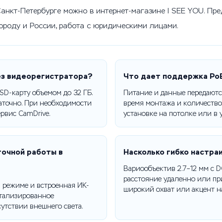
Санкт-Петербурге можно в интернет-магазине I SEE YOU. Пр
городу и России, работа с юридическими лицами.
ез видеорегистратора?
Что дает поддержка PoE
oSD-карту объемом до 32 ГБ.
Питание и данные передаютс
аточно. При необходимости
время монтажа и количество
рвис CamDrive.
установке на потолке или в 
точной работы в
Насколько гибко настра
Вариообъектив 2.7–12 мм с D
расстояние удаленно или при
м режиме и встроенная ИК-
широкий охват или акцент на
етализированное
утствии внешнего света.