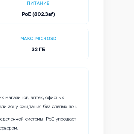
ПИТАНИЕ
PoE (802.3af)
МАКС. MICROSD
32 ГБ
х магазинов, аптек, офисных
или зону ожидания без слепых зон.
ределенной системы: PoE упрощает
ервером.