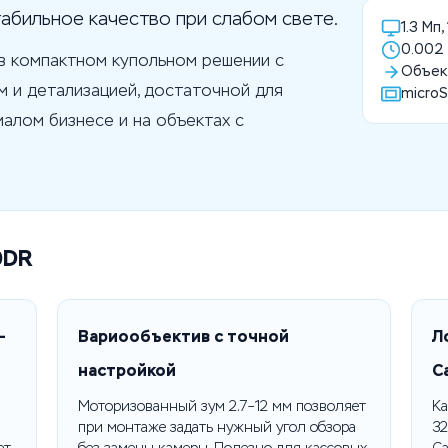
табильное качество при слабом свете.
1.3 Мп
0.002
в компактном купольном решении с
Объект
м и детализацией, достаточной для
microS
малом бизнесе и на объектах с
0DR
-
Вариообъектив с точной
Л
настройкой
C
Моторизованный зум 2.7–12 мм позволяет
Ка
при монтаже задать нужный угол обзора
32