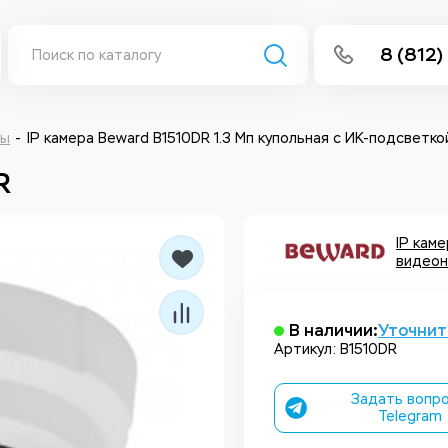
8 (812)
info@isee
Написать 
ры
IP камера Beward B1510DR 1.3 Мп купольная с ИК-подсветко
R
Написать
Заказа
IP кам
видеон
В наличии:
Уточнит
Артикул: B1510DR
Задать вопро
Telegram