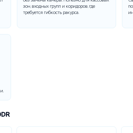
ет
без замены камеры. Полезно для кассовых
Ca
зон, входных групп и коридоров, где
по
требуется гибкость ракурса.
ин
и.
0DR