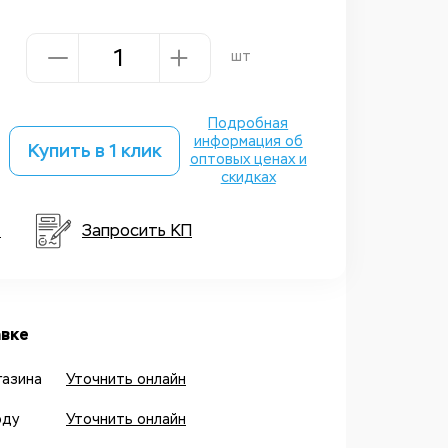
шт
Подробная
информация об
Купить в 1 клик
оптовых ценах и
скидках
т
Запросить КП
вке
газина
Уточнить онлайн
оду
Уточнить онлайн