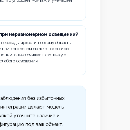
ю, что упрощает монтаж и уменьшает
я при неравномерном освещении?
перепады яркости, поэтому объекты
 при контровом свете от окон или
полнительно очищает картинку от
слабого освещения.
наблюдения без избыточных
 интеграции делают модель
упкой уточните наличие и
игурацию под ваш объект.