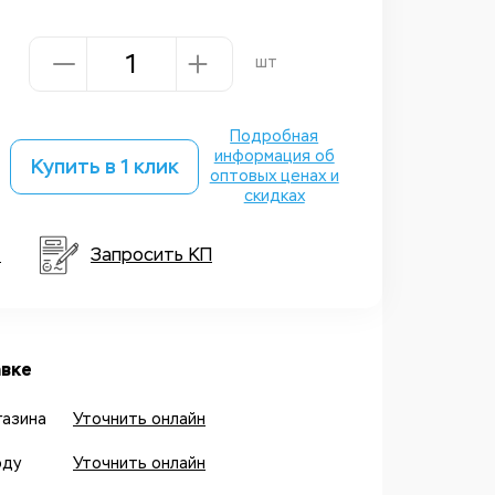
шт
Подробная
информация об
Купить в 1 клик
оптовых ценах и
скидках
т
Запросить КП
вке
газина
Уточнить онлайн
оду
Уточнить онлайн