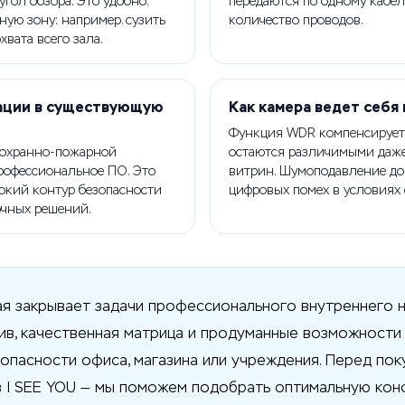
угол обзора. Это удобно,
передаются по одному кабел
ую зону: например, сузить
количество проводов.
вата всего зала.
рации в существующую
Как камера ведет себ
Функция WDR компенсирует 
 охранно-пожарной
остаются различимыми даже
профессиональное ПО. Это
витрин. Шумоподавление до
рокий контур безопасности
цифровых помех в условиях 
очных решений.
рая закрывает задачи профессионального внутреннего 
ив, качественная матрица и продуманные возможности
опасности офиса, магазина или учреждения. Перед пок
 I SEE YOU — мы поможем подобрать оптимальную конф