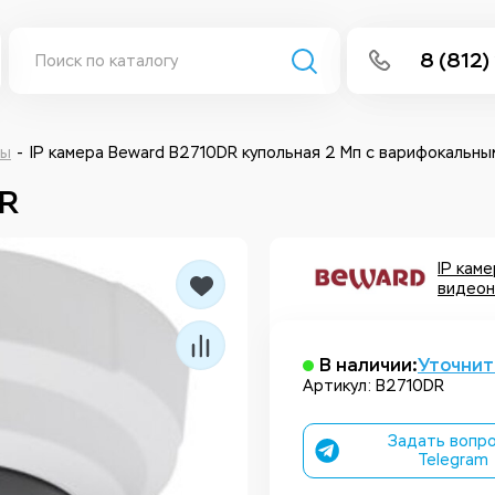
8 (812)
info@isee
Написать 
ры
IP камера Beward B2710DR купольная 2 Мп с варифокальны
DR
Написать
Заказа
IP кам
видеон
В наличии:
Уточнит
Артикул: B2710DR
Задать вопро
Telegram