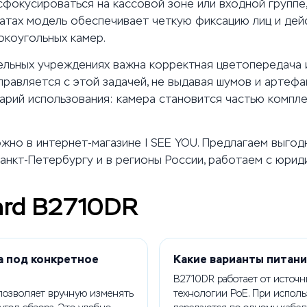
фокусироваться на кассовой зоне или входной группе
натах модель обеспечивает четкую фиксацию лиц и дей
окоугольных камер.
ельных учреждениях важна корректная цветопередача 
равляется с этой задачей, не выдавая шумов и артефак
рий использования: камера становится частью компле
ожно в интернет-магазине I SEE YOU. Предлагаем выгод
анкт-Петербургу и в регионы России, работаем с юрид
ard B2710DR
а под конкретное
Какие варианты питан
B2710DR работает от источн
 позволяет вручную изменять
технологии PoE. При испол