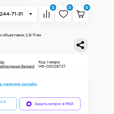
0
0
0
 244-71-31
-sb.ru
в Telegram
м объективом 2.8-11 мм
 в Whatsapp
ть звонок
еры
Код товара:
аблюдения Beward
НФ-00028737
ь наличие онлайн
с в
Задать вопрос в MAX