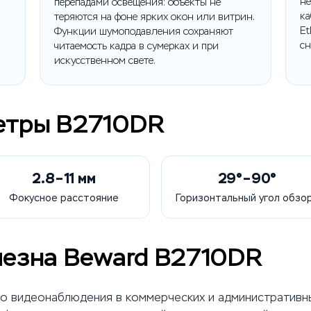
не
перепадами освещения: объекты не
ка
теряются на фоне ярких окон или витрин.
Et
Функции шумоподавления сохраняют
сн
читаемость кадра в сумерках и при
искусственном свете.
етры B2710DR
2.8–11 мм
29°–90°
Фокусное расстояние
Горизонтальный угол обзо
лезна Beward B2710DR
о видеонаблюдения в коммерческих и административны