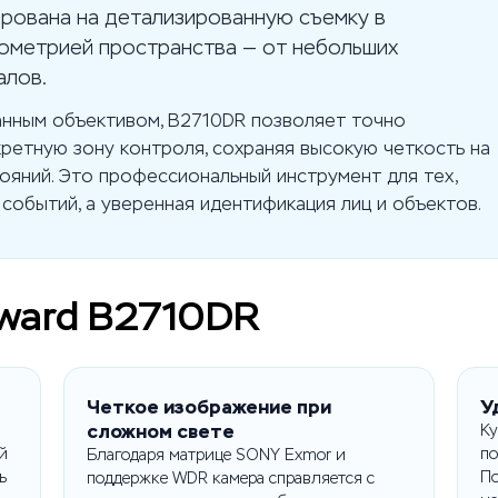
рована на детализированную съемку в
ометрией пространства — от небольших
алов.
анным объективом, B2710DR позволяет точно
кретную зону контроля, сохраняя высокую четкость на
ояний. Это профессиональный инструмент для тех,
событий, а уверенная идентификация лиц и объектов.
ward B2710DR
Четкое изображение при
У
сложном свете
Ку
й
по
Благодаря матрице SONY Exmor и
ь
По
поддержке WDR камера справляется с