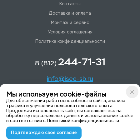
Контакты
Доставка и оплата
Монтаж и сервис
Условия соглашения
Политика конфиденциальности
244-71-31
8 (812)
info@isee-sb.ru
Мы используем cookie-файлы
Светлановский пр-кт, д. 70, корп. 1
Для обеспечения работоспособности сайта, анализа
трафика и улучшения пользовательского опыта.
Продолжая использовать сайт, вы соглашаетесь на
Мы в Telegam
обработку персональных данных и использование cookie
в соответствии с
Политикой конфиденциальности
.
Подтверждаю своё согласие
© 2015-2026 ISeeYou - системы безопасности