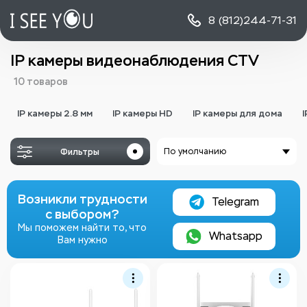
8 (812)
244-71-31
IP камеры видеонаблюдения CTV
10 товаров
IP камеры 2.8 мм
IP камеры HD
IP камеры для дома
I
Фильтры
По умолчанию
Возникли трудности
Telegram
с выбором?
Мы поможем найти то, что
Whatsapp
Вам нужно