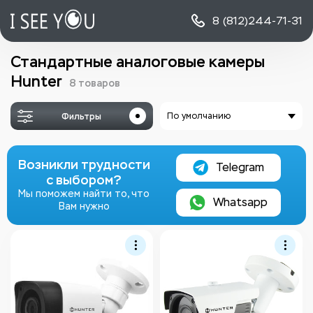
8 (812)
244-71-31
Стандартные аналоговые камеры
Hunter
8 товаров
Фильтры
По умолчанию
Возникли трудности
Telegram
с выбором?
Мы поможем найти то, что
Whatsapp
Вам нужно