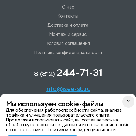
О нас
Контакты
Доставка и оплата
Монтаж и сервис
Условия соглашения
Политика конфиденциальности
244-71-31
8 (812)
info@isee-sb.ru
Мы используем cookie-файлы
Светлановский пр-кт, д. 70, корп. 1
Для обеспечения работоспособности сайта, анализа
трафика и улучшения пользовательского опыта.
Продолжая использовать сайт, вы соглашаетесь на
Мы в Telegam
обработку персональных данных и использование cookie
в соответствии с
Политикой конфиденциальности
.