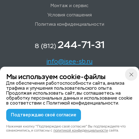
Монтаж и сервис
Условия соглашения
Политика конфиденциальности
244-71-31
8 (812)
info@isee-sb.ru
Мы используем cookie-файлы
Светлановский пр-кт, д. 70, корп. 1
Для обеспечения работоспособности сайта, анализа
трафика и улучшения пользовательского опыта.
Продолжая использовать сайт, вы соглашаетесь на
Мы в Telegam
обработку персональных данных и использование cookie
в соответствии с
Политикой конфиденциальности
.
Подтверждаю своё согласие
© 2015-2026 ISeeYou - системы безопасности
Политика конфиденциальности
Нажимая кнопку "Подтверждаю своё согласие" Вы подтверждаете что
ознакомились, и согласны с
политикой конфиденциальности
сайта.