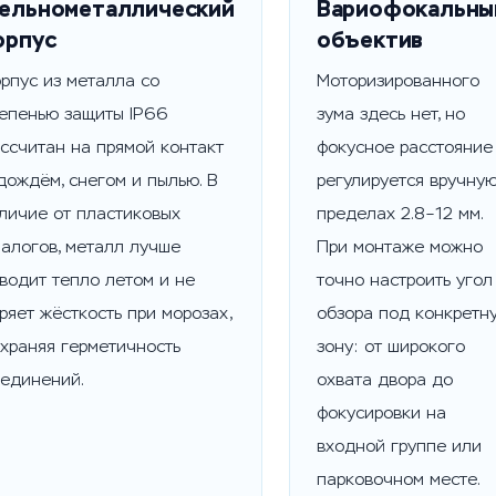
ельнометаллический
Вариофокальны
орпус
объектив
рпус из металла со
Моторизированного
епенью защиты IP66
зума здесь нет, но
ссчитан на прямой контакт
фокусное расстояние
дождём, снегом и пылью. В
регулируется вручную
личие от пластиковых
пределах 2.8–12 мм.
алогов, металл лучше
При монтаже можно
водит тепло летом и не
точно настроить угол
ряет жёсткость при морозах,
обзора под конкретн
храняя герметичность
зону: от широкого
единений.
охвата двора до
фокусировки на
входной группе или
парковочном месте.