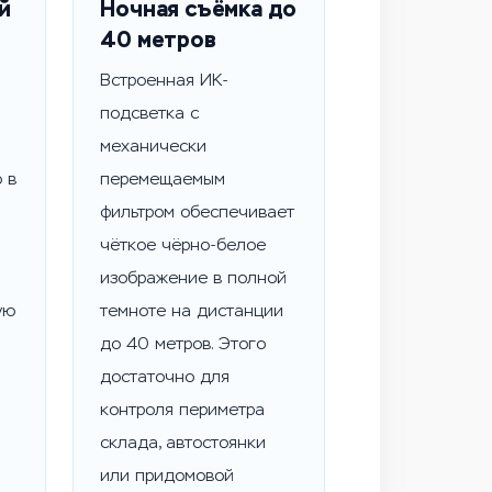
й
Ночная съёмка до
40 метров
Встроенная ИК-
подсветка с
механически
 в
перемещаемым
фильтром обеспечивает
чёткое чёрно-белое
изображение в полной
ую
темноте на дистанции
до 40 метров. Этого
достаточно для
контроля периметра
склада, автостоянки
или придомовой