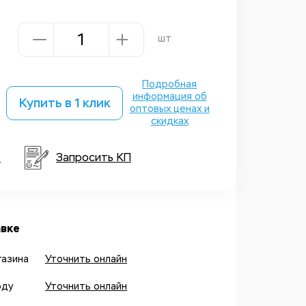
шт
Подробная
информация об
Купить в 1 клик
оптовых ценах и
скидках
т
Запросить КП
вке
газина
Уточнить онлайн
оду
Уточнить онлайн