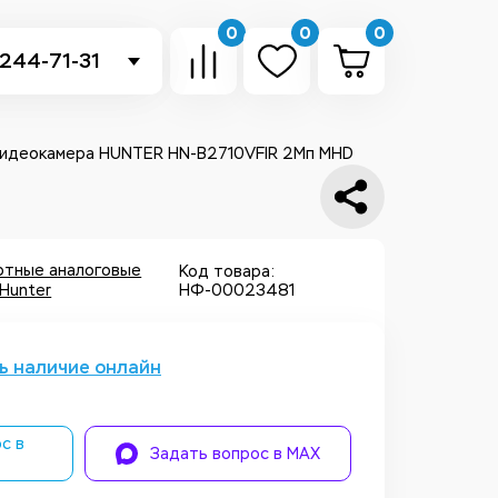
0
0
0
 244-71-31
-sb.ru
в Telegram
видеокамера HUNTER HN-B2710VFIR 2Мп MHD
 в Whatsapp
ть звонок
ртные аналоговые
Код товара:
Hunter
НФ-00023481
ь наличие онлайн
с в
Задать вопрос в MAX