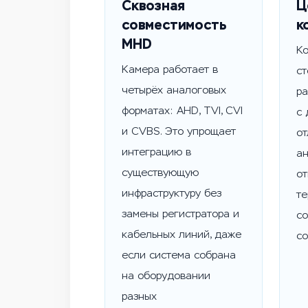
Сквозная
Ц
совместимость
к
MHD
Ко
Камера работает в
ст
четырёх аналоговых
ра
форматах: AHD, TVI, CVI
с 
и CVBS. Это упрощает
от
интеграцию в
ан
существующую
от
инфраструктуру без
те
замены регистратора и
со
кабельных линий, даже
со
если система собрана
на оборудовании
разных