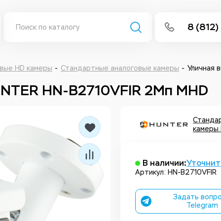
8 (812)
info@isee
Написать 
вые HD камеры
Стандартные аналоговые камеры
Уличная 
UNTER HN-B2710VFIR 2Мп MHD
Написать
Заказа
Станда
камеры 
В наличии:
Уточнит
Артикул: HN-B2710VFIR
Задать вопро
Telegram