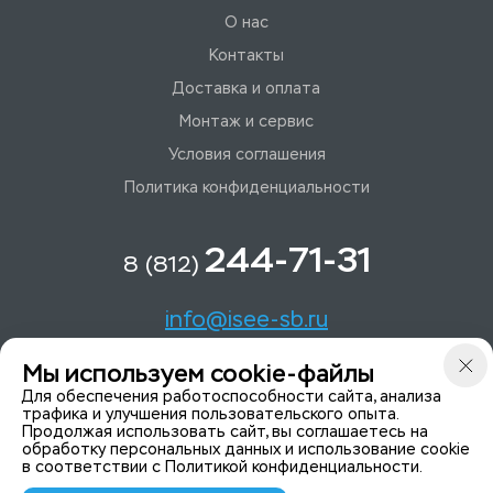
О нас
Контакты
Доставка и оплата
Монтаж и сервис
Условия соглашения
Политика конфиденциальности
244-71-31
8 (812)
info@isee-sb.ru
Мы используем cookie-файлы
Светлановский пр-кт, д. 70, корп. 1
Для обеспечения работоспособности сайта, анализа
трафика и улучшения пользовательского опыта.
Продолжая использовать сайт, вы соглашаетесь на
Мы в Telegam
обработку персональных данных и использование cookie
в соответствии с
Политикой конфиденциальности
.