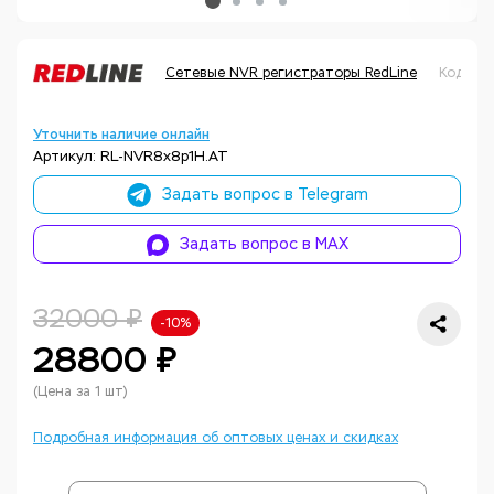
Сетевые NVR регистраторы RedLine
Код тов
Уточнить наличие онлайн
Артикул: RL-NVR8x8p1H.AT
Задать вопрос в Telegram
Задать вопрос в MAX
32000 ₽
-10%
28800 ₽
(Цена за 1 шт)
Подробная информация об оптовых ценах и скидках