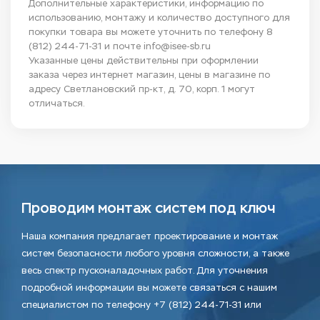
Дополнительные характеристики, информацию по
использованию, монтажу и количество доступного для
покупки товара вы можете уточнить по телефону
8
(812) 244-71-31
и почте
info@isee-sb.ru
Указанные цены действительны при оформлении
заказа через интернет магазин, цены в магазине по
адресу Светлановский пр-кт, д. 70, корп. 1 могут
отличаться.
Проводим монтаж систем под ключ
Наша компания предлагает проектирование и монтаж
систем безопасности любого уровня сложности, а также
весь спектр пусконаладочных работ. Для уточнения
подробной информации вы можете связаться с нашим
специалистом по телефону +7 (812) 244-71-31 или