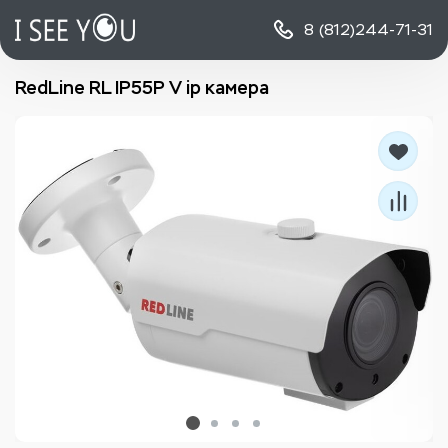
8 (812)
244-71-31
RedLine RL IP55P V ip камера