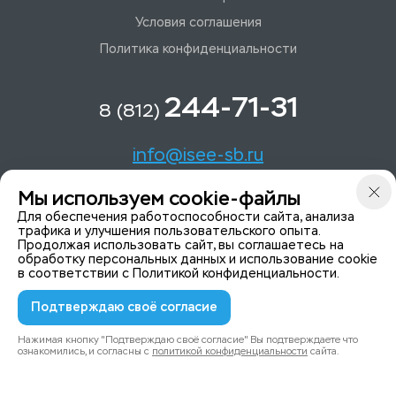
Условия соглашения
Политика конфиденциальности
244-71-31
8 (812)
info@isee-sb.ru
Мы используем cookie-файлы
Светлановский пр-кт, д. 70, корп. 1
Для обеспечения работоспособности сайта, анализа
трафика и улучшения пользовательского опыта.
Продолжая использовать сайт, вы соглашаетесь на
Мы в Telegam
обработку персональных данных и использование cookie
в соответствии с
Политикой конфиденциальности
.
Подтверждаю своё согласие
© 2015-2026 ISeeYou - системы безопасности
Политика конфиденциальности
Нажимая кнопку "Подтверждаю своё согласие" Вы подтверждаете что
ознакомились, и согласны с
политикой конфиденциальности
сайта.
0
0
Каталог