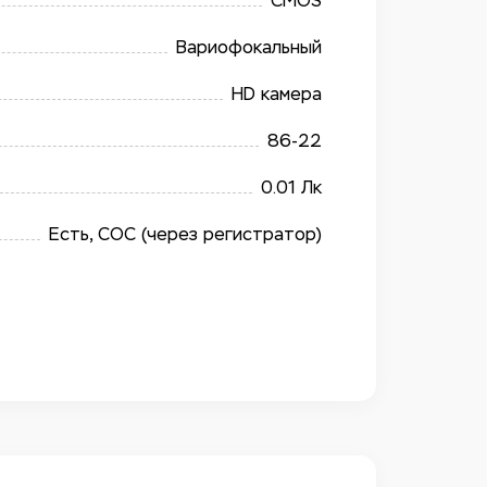
CMOS
Вариофокальный
HD камера
86-22
0.01 Лк
Есть, COC (через регистратор)