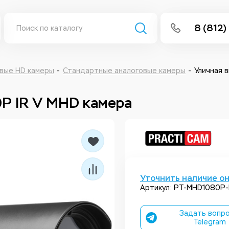
8 (812)
info@isee
Написать 
вые HD камеры
Стандартные аналоговые камеры
Уличная 
Написать
 IR V MHD камера
Заказа
Уточнить наличие о
Артикул: PT-MHD1080P-
Задать вопро
Telegram