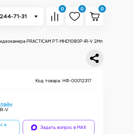
0
0
0
 244-71-31
-sb.ru
в Telegram
видеокамера PRACTICAM PT-MHD1080P-IR-V 2Мп
 в Whatsapp
ть звонок
Код товара: НФ-00012317
нлайн
IR-V
с в
Задать вопрос в MAX