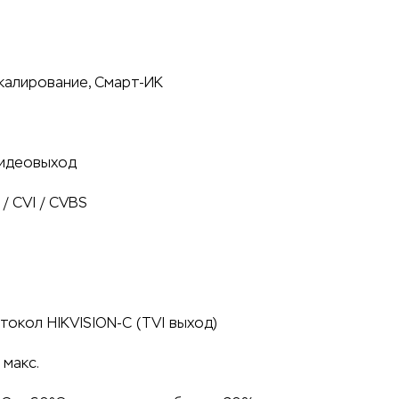
ркалирование, Смарт-ИК
видеовыход
/ CVI / CVBS
токол HIKVISION-C (TVI выход)
 макс.