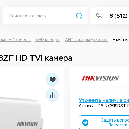
8 (812)
info@isee
Написать 
вые HD камеры
AHD камеры
AHD камеры уличные
Уличная
Написать
T3ZF HD TVI камера
Заказа
Уточнить наличие о
Артикул: DS-2CE19D3T-
Задать вопро
Telegram