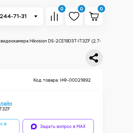
0
0
0
 244-71-31
-sb.ru
в Telegram
 видеокамера Hikvision DS-2CE19D3T-IT3ZF (2.7-
 в Whatsapp
ть звонок
Код товара: НФ-00021892
нлайн
IT3ZF
с в
Задать вопрос в MAX