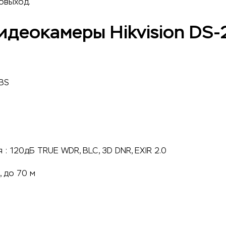
овыход.
деокамеры Hikvision DS
BS
: 120дБ TRUE WDR, BLC, 3D DNR, EXIR 2.0
, до 70 м