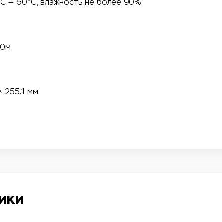
°С — 60°С, влажность не более 90%
70м
× 255,1 мм
ики