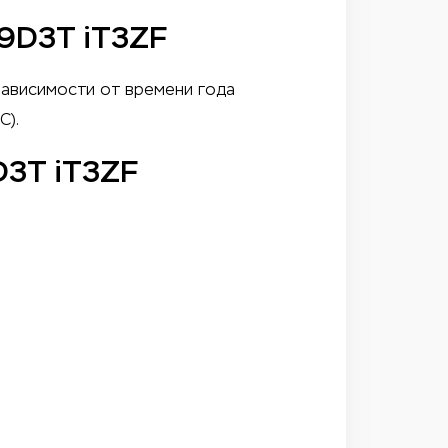
19D3T iT3ZF
зависимости от времени года
С).
D3T iT3ZF