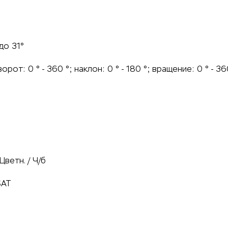
до 31°
рот: 0 ° - 360 °; наклон: 0 ° - 180 °; вращение: 0 ° - 36
Цветн. / Ч/б
SAT