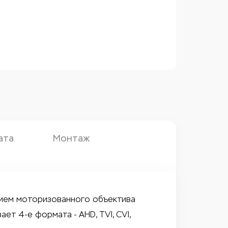
ата
Монтаж
янием моторизованного объектива
ет 4-е формата - AHD, TVI, CVI,