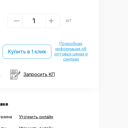
шт
Подробная
информация об
Купить в 1 клик
оптовых ценах и
скидках
т
Запросить КП
вке
газина
Уточнить онлайн