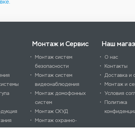
вке.
Монтаж и Сервис
Наш мага
Монтаж систем
О нас
безопасности
Контакты
ения
Монтаж систем
Доставка и 
системы
видеонаблюдения
Монтаж и се
тупа
Монтаж домофонных
Условия сог
систем
Политика
одукция
Монтаж СКУД
конфиденци
тания
Монтаж охранно-
ссуары
пожарных систем