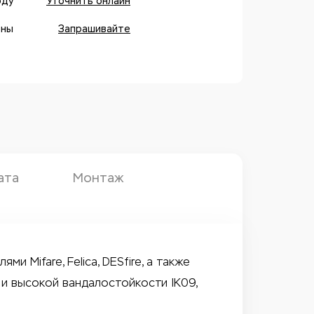
оду
Уточнить онлайн
оны
Запрашивайте
ата
Монтаж
 Mifare, Felica, DESfire, а также
и высокой вандалостойкости IK09,