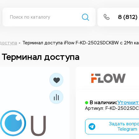
8 (812)
info@isee
Написать 
доступа
Терминал доступа iFlow F-KD-2502SDCKBW с 2Мп каме
 Терминал доступа
Написать
Заказа
В наличии:
Уточнит
Артикул: F-KD-2502SD
Задать вопро
Telegram