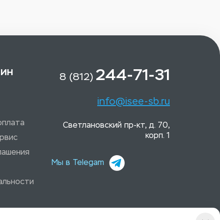
зин
244-71-31
8 (812)
info@isee-sb.ru
оплата
Светлановский пр-кт, д. 70,
корп. 1
рвис
лашения
Мы в Telegam
альности