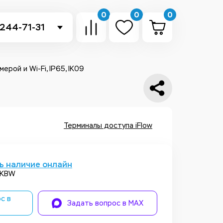
0
0
0
 244-71-31
-sb.ru
в Telegram
рой и Wi-Fi, IP65, IK09
 в Whatsapp
ть звонок
Терминалы доступа iFlow
ь наличие онлайн
CKBW
с в
Задать вопрос в MAX