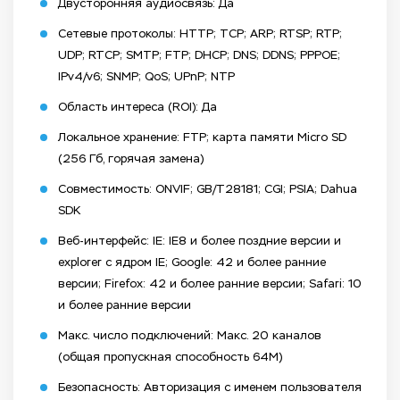
Двусторонняя аудиосвязь: Да
Сетевые протоколы: HTTP; TCP; ARP; RTSP; RTP;
UDP; RTCP; SMTP; FTP; DHCP; DNS; DDNS; PPPOE;
IPv4/v6; SNMP; QoS; UPnP; NTP
Область интереса (ROI): Да
Локальное хранение: FTP; карта памяти Micro SD
(256 Гб, горячая замена)
Совместимость: ONVIF; GB/T28181; CGI; PSIA; Dahua
SDK
Веб-интерфейс: IE: IE8 и более поздние версии и
explorer с ядром IE; Google: 42 и более ранние
версии; Firefox: 42 и более ранние версии; Safari: 10
и более ранние версии
Макс. число подключений: Макс. 20 каналов
(общая пропускная способность 64M)
Безопасность: Авторизация с именем пользователя