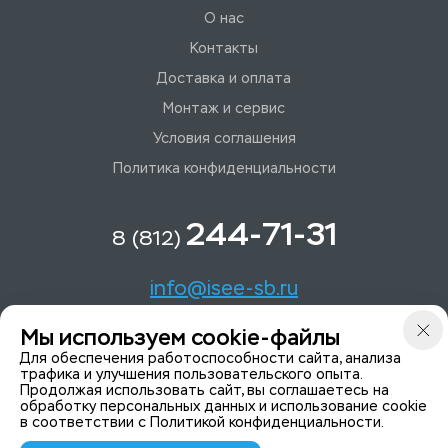
О нас
Контакты
Доставка и оплата
Монтаж и сервис
Условия соглашения
Политика конфиденциальности
244-71-31
8 (812)
info@isee-sb.ru
Мы используем cookie-файлы
Светлановский пр-кт, д. 70, корп. 1
Для обеспечения работоспособности сайта, анализа
трафика и улучшения пользовательского опыта.
Продолжая использовать сайт, вы соглашаетесь на
Мы в Telegam
обработку персональных данных и использование cookie
в соответствии с
Политикой конфиденциальности
.