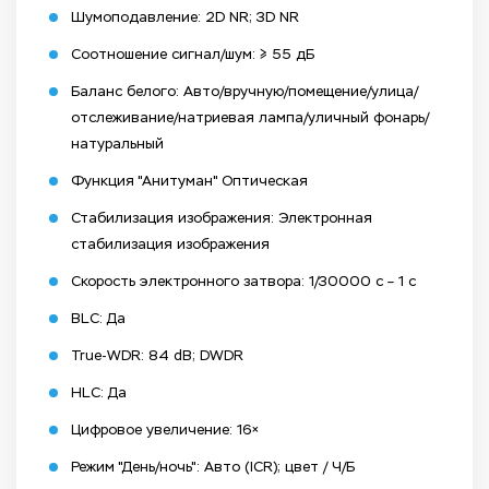
Шумоподавление: 2D NR; 3D NR
Соотношение сигнал/шум: ≥ 55 дБ
Баланс белого: Авто/вручную/помещение/улица/
отслеживание/натриевая лампа/уличный фонарь/
натуральный
Функция "Анитуман" Оптическая
Стабилизация изображения: Электронная
стабилизация изображения
Скорость электронного затвора: 1/30000 с – 1 с
BLC: Да
True-WDR: 84 dB; DWDR
HLC: Да
Цифровое увеличение: 16×
Режим "День/ночь": Авто (ICR); цвет / Ч/Б