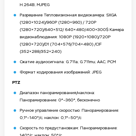
H.264B; MJPEG
Разрешение Тепловизионная видеокамера: SXGA
(1280×1024)/960P (1280×960) / 720P
(1280×720)/640×512/ 640×480/400×300$ Камера
видеонаблюдения: 1080P (1920×1080)/720P
(1280×720)/D1 (704×576/704×480) /CIF
(352×288/352×240)
Сжатие аудиосигнала: G.711a; G.711mu; AAC; PCM
Формат кодирования изображений: JPEG
PTZ
Диапазон панорамирования/наклона:
Панорамирование: 0°–360°, бесконечно
Ручное управление скоростью: Панорамирование:
0,1°–140°/с; наклон: 0,1°–50°/с
Скорость по предустановкам: Панорамирование:
140°/с; наклон: 50°/с