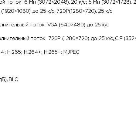
 поток: 6 Мп (3072×2048), 20 к/с; 5 Мп (3072×1728), 20
(1920×1080) до 25 к/с, 720P(1280×720), 25 к/с
олнительный поток: VGA (640×480) до 25 к/с
лнительный поток: 720P (1280×720) до 25 к/с, CIF (352
; H.265; H.264+; H.265+; MJPEG
Б), BLC