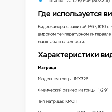
Питание: DC 12 В/ PoE (802.3af)
Где используется 
Видеокамера с защитой IP67, IK10 в
широком температурном интервале 
масштаба и сложности.
Характеристики в
Матрица
Модель матрицы: IMX326
Физический размер матрицы: 1/2.9”
Тип матрицы: КМОП