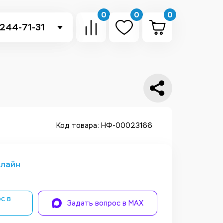
0
0
0
 244-71-31
-sb.ru
в Telegram
 в Whatsapp
ть звонок
Код товара: НФ-00023166
нлайн
с в
Задать вопрос в MAX