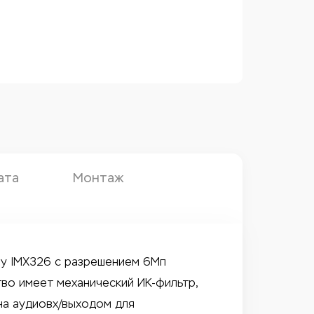
ата
Монтаж
ny IMX326 с разрешением 6Мп
тво имеет механический ИК-фильтр,
на аудиовх/выходом для