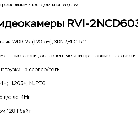
 тревожными входом и выходом.
идеокамеры RVI-2NCD60
ый WDR 2x (120 дБ), 3DNR,BLC, ROI
изменение сцены, оставленные или пропавшие предметы
нагрузки на сервер/сеть
64+; H.265+; MJPEG
5 к/с до 4Мп
ом 128 Гбайт