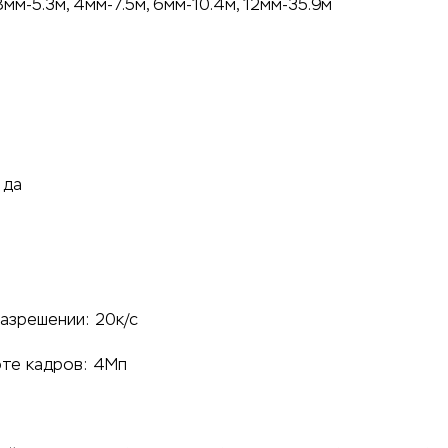
8мм-5.3м, 4мм-7.5м, 6мм-10.4м, 12мм-35.9м
 да
азрешении: 20к/с
оте кадров: 4Мп