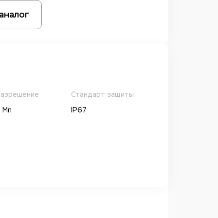
аналог
азрешение
Стандарт защиты
 Мп
IP67