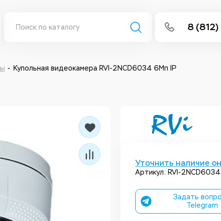
8 (812)
info@isee
Написать 
ры
Купольная видеокамера RVI-2NCD6034 6Мп IP
Написать
Заказа
Уточнить наличие о
Артикул: RVI-2NCD6034
Задать вопро
Telegram