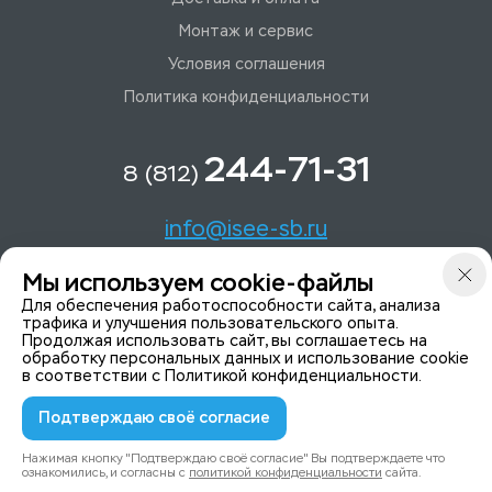
Монтаж и сервис
Условия соглашения
Политика конфиденциальности
244-71-31
8 (812)
info@isee-sb.ru
Мы используем cookie-файлы
Светлановский пр-кт, д. 70, корп. 1
Для обеспечения работоспособности сайта, анализа
трафика и улучшения пользовательского опыта.
Продолжая использовать сайт, вы соглашаетесь на
Мы в Telegam
обработку персональных данных и использование cookie
в соответствии с
Политикой конфиденциальности
.
Подтверждаю своё согласие
© 2015-2026 ISeeYou - системы безопасности
Политика конфиденциальности
Нажимая кнопку "Подтверждаю своё согласие" Вы подтверждаете что
ознакомились, и согласны с
политикой конфиденциальности
сайта.