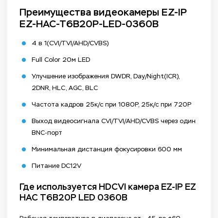
Преимущества видеокамеры EZ-IP
EZ-HAC-T6B20P-LED-0360B
4 в 1(CVI/TVI/AHD/CVBS)
Full Color 20м LED
Улучшение изображения DWDR, Day/Night(ICR),
2DNR, HLC, AGC, BLC
Частота кадров 25к/с при 1080P, 25к/с при 720P
Выход видеосигнала CVI/TVI/AHD/CVBS через один
BNC-порт
Минимальная дистанция фокусировки 600 мм
Питание DC12V
Где используется HDCVI камера EZ-IP EZ
HAC T6B20P LED 0360B