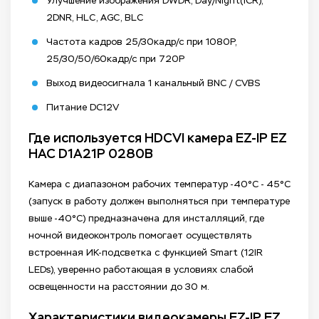
Улучшение изображения DWDR, Day/Night(ICR),
2DNR, HLC, AGC, BLC
Частота кадров 25/30кадр/с при 1080P,
25/30/50/60кадр/с при 720P
Выход видеосигнала 1 канальный BNC / CVBS
Питание DC12V
Где используется HDCVI камера EZ-IP EZ
HAC D1A21P 0280B
Камера с диапазоном рабочих температур -40°C - 45°C
(запуск в работу должен выполняться при температуре
выше -40°C) предназначена для инсталляций, где
ночной видеоконтроль помогает осуществлять
встроенная ИК-подсветка с функцией Smart (12IR
LEDs), уверенно работающая в условиях слабой
освещенности на расстоянии до 30 м.
Характеристики видеокамеры EZ-IP EZ