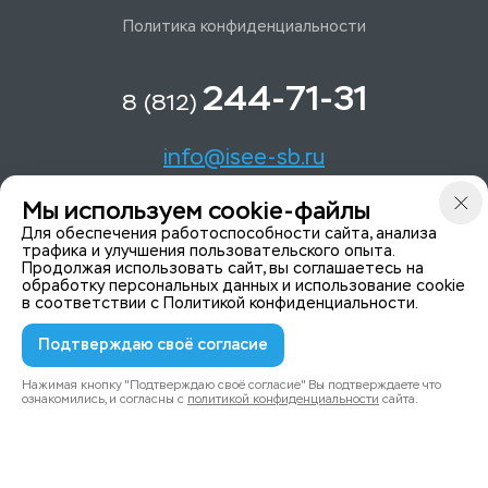
Политика конфиденциальности
244-71-31
8 (812)
info@isee-sb.ru
Мы используем cookie-файлы
Светлановский пр-кт, д. 70, корп. 1
Для обеспечения работоспособности сайта, анализа
трафика и улучшения пользовательского опыта.
Продолжая использовать сайт, вы соглашаетесь на
Мы в Telegam
обработку персональных данных и использование cookie
в соответствии с
Политикой конфиденциальности
.
Подтверждаю своё согласие
© 2015-2026 ISeeYou - системы безопасности
Политика конфиденциальности
Нажимая кнопку "Подтверждаю своё согласие" Вы подтверждаете что
ознакомились, и согласны с
политикой конфиденциальности
сайта.
0
0
Каталог