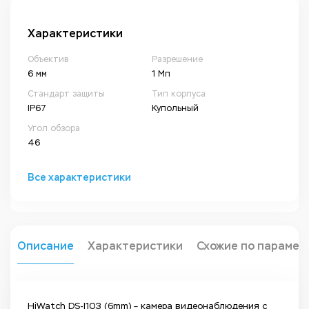
Характеристики
Объектив
Разрешение
6 мм
1 Мп
Стандарт защиты
Тип корпуса
IP67
Купольный
Угол обзора
46
Все характеристики
Описание
Характеристики
Схожие по парамет
HiWatch DS-I103 (6mm) – камера видеонаблюдения с