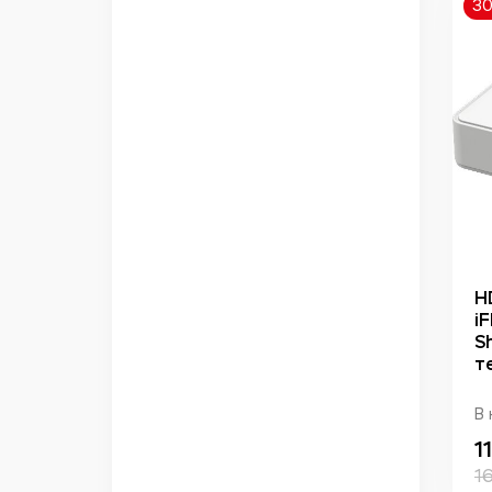
3
H
i
S
т
В 
1
1