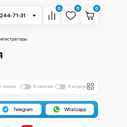
0
0
0
 244-71-31
-sb.ru
в Telegram
регистраторы
 в Whatsapp
я
ть звонок
о скидке
В наличии
В шоуруме
Telegram
Whatsapp