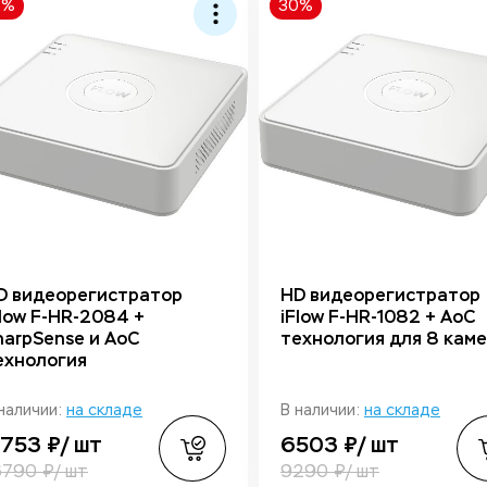
0%
30%
D видеорегистратор
HD видеорегистратор
Flow F-HR-2084 +
iFlow F-HR-1082 + AoC
harpSense и AoC
технология для 8 кам
ехнология
наличии:
на складе
В наличии:
на складе
1753 ₽/ шт
6503 ₽/ шт
6790 ₽/ шт
9290 ₽/ шт