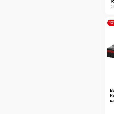
1
2
1
В
R
к