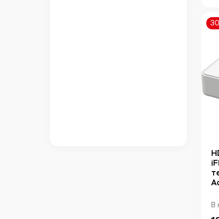
3
H
i
т
A
В 