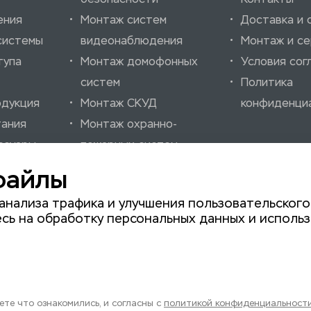
ения
Монтаж систем
Доставка и 
системы
видеонаблюдения
Монтаж и се
тупа
Монтаж домофонных
Условия сог
систем
Политика
одукция
Монтаж СКУД
конфиденци
тания
Монтаж охранно-
ссуары
пожарных систем
нно-
Монтаж шлагбаумов
файлы
нализации
Монтаж автоматики
анализа трафика и улучшения пользовательского
для ворот
сь на обработку персональных данных и использ
те что ознакомились, и согласны с
политикой конфиденциальност