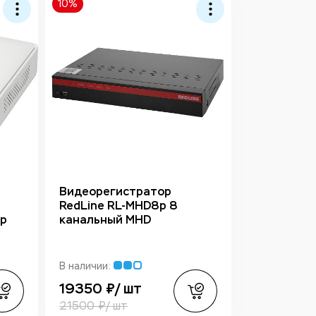
10%
Видеорегистратор
RedLine RL-MHD8p 8
ер
канальный MHD
В наличии:
19350 ₽/ шт
21500 ₽/ шт