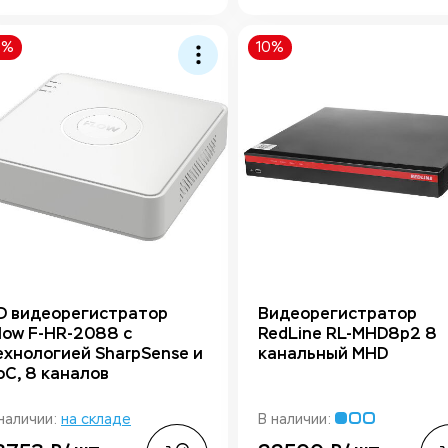
0%
10%
D видеорегистратор
Видеорегистратор
Flow F-HR-2088 с
RedLine RL-MHD8p2 8
ехнологией SharpSense и
канальный MHD
oC, 8 каналов
наличии:
на складе
В наличии: