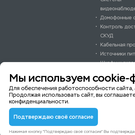
видеонаблюд
Домофонные 
Контроль дос
СКУД
Кабельная пр
Источники пи
Шкафы и аксе
Системы охра
Мы используем cookie-
пожарной сиг
Для обеспечения работоспособности сайта, 
Продолжая использовать сайт, вы соглашаете
конфиденциальности
.
© 2015-2026 ISeeYou - системы безопасности
Подтверждаю своё согласие
Нажимая кнопку "Подтверждаю своё согласие" Вы подтверждае