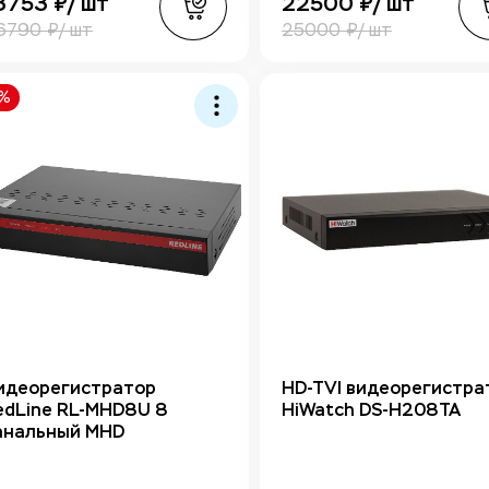
8753 ₽/ шт
22500 ₽/ шт
6790 ₽/ шт
25000 ₽/ шт
0%
идеорегистратор
HD-TVI видеорегистра
edLine RL-MHD8U 8
HiWatch DS-H208TA
анальный MHD