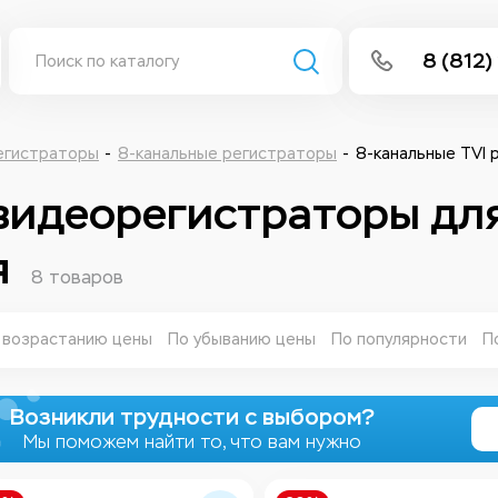
8 (812)
info@isee
Написать 
егистраторы
8-канальные регистраторы
8-канальные TVI 
Написать
 видеорегистраторы дл
я
Заказа
8 товаров
 возрастанию цены
По убыванию цены
По популярности
П
Возникли трудности с выбором?
Мы поможем найти то, что вам нужно