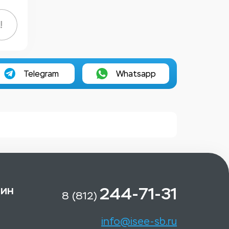
!
Telegram
Whatsapp
зин
244-71-31
8 (812)
info@isee-sb.ru