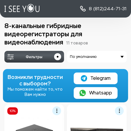
8 (812)
244-71-31
8-канальные гибридные
видеорегистраторы для
видеонаблюдения
11 товаров
Фильтры
По умолчанию
Возникли трудности
Telegram
с выбором?
Мы поможем найти то, что
Whatsapp
Вам нужно
10%