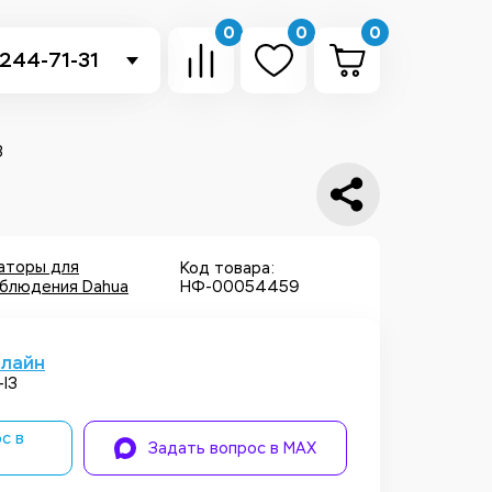
0
0
0
 244-71-31
-sb.ru
в Telegram
3
 в Whatsapp
ть звонок
аторы для
Код товара:
блюдения Dahua
НФ-00054459
нлайн
-I3
с в
Задать вопрос в MAX