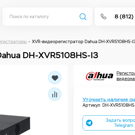
8 (812)
info@isee
Написать 
егистраторы
XVR-видеорегистратор Dahua DH-XVR5108HS-I
Dahua DH-XVR5108HS-I3
Написать
Заказа
Регистр
видеона
Уточнить наличие о
Артикул: DH-XVR5108HS
Задать вопро
Telegram