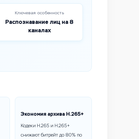
Ключевая особенность
Распознавание лиц на 8
каналах
Экономия архива H.265+
Кодеки H.265 и H.265+
снижают битрейт до 80% по