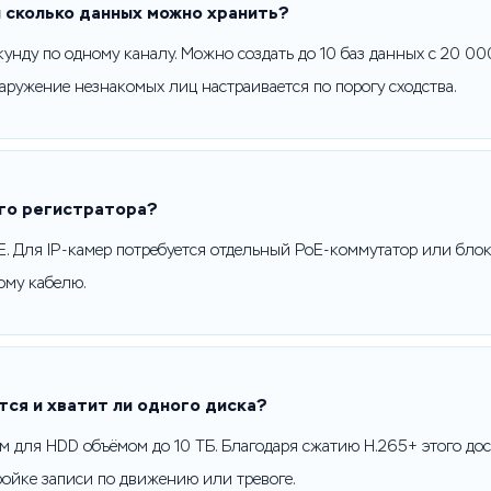
и сколько данных можно хранить?
екунду по одному каналу. Можно создать до 10 баз данных с 20 0
наружение незнакомых лиц настраивается по порогу сходства.
ого регистратора?
E. Для IP-камер потребуется отдельный PoE-коммутатор или бло
ому кабелю.
ся и хватит ли одного диска?
м для HDD объёмом до 10 ТБ. Благодаря сжатию H.265+ этого до
тройке записи по движению или тревоге.