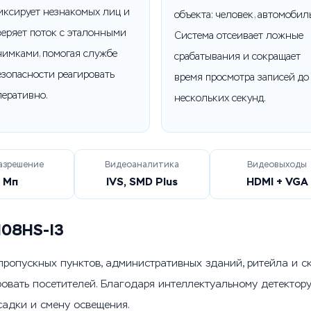
иксирует незнакомых лиц и
объекта: человек, автомобиль
веряет поток с эталонными
Система отсеивает ложные
нимками, помогая службе
срабатывания и сокращает
езопасности реагировать
время просмотра записей до
перативно.
нескольких секунд.
разрешение
Видеоаналитика
Видеовыходы
 Мп
IVS, SMD Plus
HDMI + VGA
108HS-I3
ропускных пунктов, административных зданий, ритейла и ск
ровать посетителей. Благодаря интеллектуальному детектор
осадки и смену освещения.