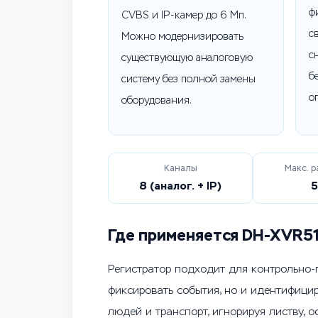
ф
CVBS и IP-камер до 6 Мп.
с
Можно модернизировать
с
существующую аналоговую
б
систему без полной замены
о
оборудования.
Каналы
Макс. 
8 (аналог. + IP)
5
Где применяется DH-XVR5
Регистратор подходит для контрольно-п
фиксировать события, но и идентифици
людей и транспорт, игнорируя листву, 