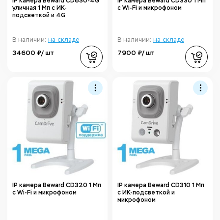
IP камера Beward CD630-4G
IP камера Beward CD330 1 Мп
уличная 1 Мп с ИК-
с Wi-Fi и микрофоном
подсветкой и 4G
В наличии:
на складе
В наличии:
на складе
34600 ₽/ шт
7900 ₽/ шт
IP камера Beward CD320 1 Мп
IP камера Beward CD310 1 Мп
с Wi-Fi и микрофоном
с ИК-подсветкой и
микрофоном