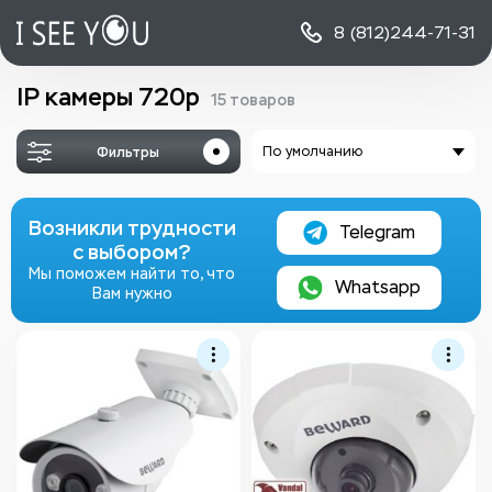
8 (812)
244-71-31
IP камеры 720p
15 товаров
Фильтры
По умолчанию
Возникли трудности
Telegram
с выбором?
Мы поможем найти то, что
Whatsapp
Вам нужно