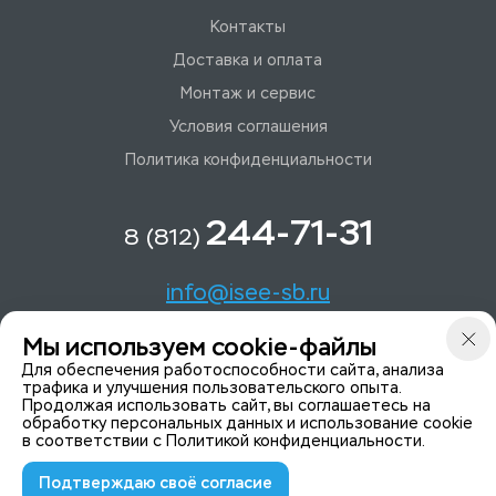
Контакты
Доставка и оплата
Монтаж и сервис
Условия соглашения
Политика конфиденциальности
244-71-31
8 (812)
info@isee-sb.ru
Мы используем cookie-файлы
Светлановский пр-кт, д. 70, корп. 1
Для обеспечения работоспособности сайта, анализа
трафика и улучшения пользовательского опыта.
Продолжая использовать сайт, вы соглашаетесь на
Мы в Telegam
обработку персональных данных и использование cookie
в соответствии с
Политикой конфиденциальности
.
Подтверждаю своё согласие
© 2015-2026 ISeeYou - системы безопасности