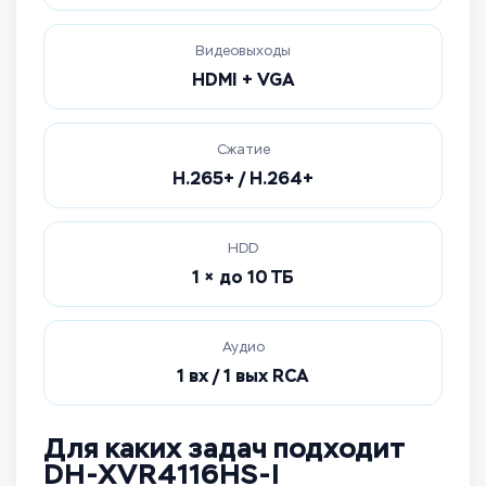
Видеовыходы
HDMI + VGA
Сжатие
H.265+ / H.264+
HDD
1 × до 10 ТБ
Аудио
1 вх / 1 вых RCA
Для каких задач подходит
DH-XVR4116HS-I