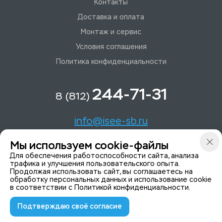
Контакты
Доставка и оплата
Монтаж и сервис
Условия соглашения
Политика конфиденциальности
244-71-31
8 (812)
info@isee-sb.ru
Мы используем cookie-файлы
Светлановский пр-кт, д. 70, корп. 1
Для обеспечения работоспособности сайта, анализа
трафика и улучшения пользовательского опыта.
Продолжая использовать сайт, вы соглашаетесь на
Мы в Telegam
обработку персональных данных и использование cookie
в соответствии с
Политикой конфиденциальности
.
Подтверждаю своё согласие
© 2015-2026 ISeeYou - системы безопасности