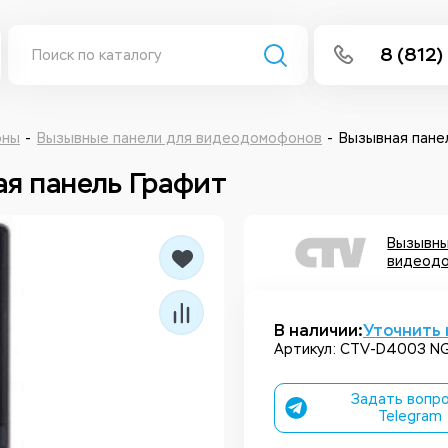
8 (812)
info@isee
Написать 
оны
Вызывные панели для видеодомофонов
Вызывная пан
я панель Графит
Написать
Заказа
Вызывны
видеод
В наличии:
Уточнить 
Артикул: CTV-D4003 N
Задать вопро
Telegram