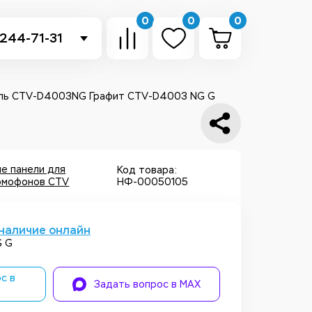
0
0
0
 244-71-31
-sb.ru
в Telegram
ель CTV-D4003NG Графит CTV-D4003 NG G
 в Whatsapp
ть звонок
е панели для
Код товара:
омофонов CTV
НФ-00050105
наличие онлайн
G G
с в
Задать вопрос в MAX