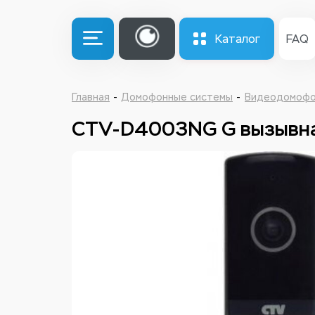
Каталог
FAQ
Главная
Домофонные системы
Видеодомоф
CTV-D4003NG G вызывна