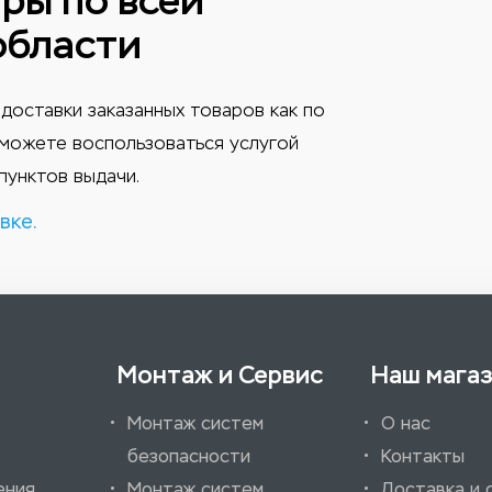
ры по всей
области
доставки заказанных товаров как по
ы можете воспользоваться услугой
пунктов выдачи.
вке.
Монтаж и Сервис
Наш мага
Монтаж систем
О нас
безопасности
Контакты
ения
Монтаж систем
Доставка и 