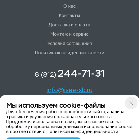
О нас
Контакты
Доставка и оплата
Монтаж и сервис
Условия соглашения
Политика конфиденциальности
244-71-31
8 (812)
info@isee-sb.ru
Мы используем cookie-файлы
Светлановский пр-кт, д. 70, корп. 1
Для обеспечения работоспособности сайта, анализа
трафика и улучшения пользовательского опыта.
Продолжая использовать сайт, вы соглашаетесь на
Мы в Telegam
обработку персональных данных и использование cookie
в соответствии с
Политикой конфиденциальности
.