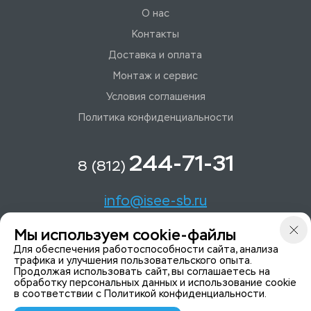
О нас
Контакты
Доставка и оплата
Монтаж и сервис
Условия соглашения
Политика конфиденциальности
244-71-31
8 (812)
info@isee-sb.ru
Мы используем cookie-файлы
Светлановский пр-кт, д. 70, корп. 1
Для обеспечения работоспособности сайта, анализа
трафика и улучшения пользовательского опыта.
Продолжая использовать сайт, вы соглашаетесь на
Мы в Telegam
обработку персональных данных и использование cookie
в соответствии с
Политикой конфиденциальности
.