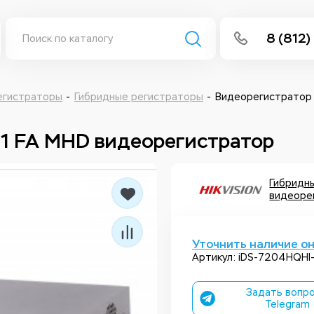
8 (812)
info@isee
Написать 
егистраторы
Гибридные регистраторы
Видеорегистратор 
Написать
M1 FA MHD видеорегистратор
Заказа
Гибридн
видеорег
Уточнить наличие о
Артикул: iDS-7204HQHI-
Задать вопро
Telegram