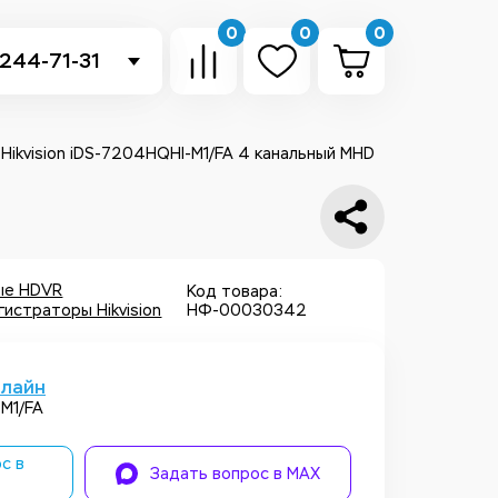
0
0
0
 244-71-31
-sb.ru
в Telegram
Hikvision iDS-7204HQHI-M1/FA 4 канальный MHD
 в Whatsapp
ть звонок
ые HDVR
Код товара:
истраторы Hikvision
НФ-00030342
нлайн
M1/FA
с в
Задать вопрос в MAX