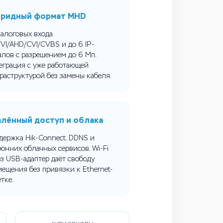
бридный формат MHD
налоговых входа
VI/AHD/CVI/CVBS и до 6 IP-
алов с разрешением до 6 Мп.
еграция с уже работающей
раструктурой без замены кабеля.
лённый доступ и облака
держка Hik-Connect, DDNS и
ронних облачных сервисов. Wi-Fi
ез USB-адаптер даёт свободу
мещения без привязки к Ethernet-
тке.