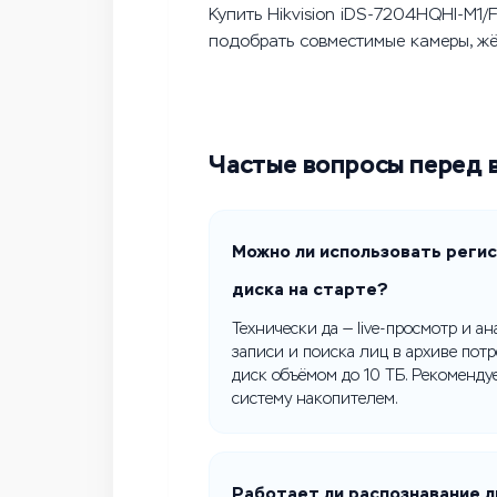
Купить Hikvision iDS-7204HQHI-M1
подобрать совместимые камеры, жё
Частые вопросы перед 
Можно ли использовать реги
диска на старте?
Технически да — live-просмотр и а
записи и поиска лиц в архиве пот
диск объёмом до 10 ТБ. Рекоменду
систему накопителем.
Работает ли распознавание л