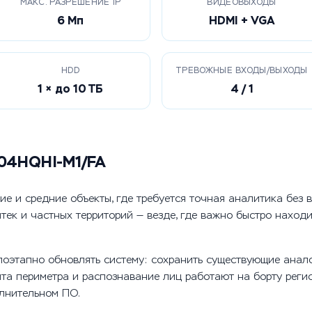
МАКС. РАЗРЕШЕНИЕ IP
ВИДЕОВЫХОДЫ
6 Мп
HDMI + VGA
HDD
ТРЕВОЖНЫЕ ВХОДЫ/ВЫХОДЫ
1 × до 10 ТБ
4 / 1
204HQHI-M1/FA
ие и средние объекты, где требуется точная аналитика без 
птек и частных территорий — везде, где важно быстро наход
поэтапно обновлять систему: сохранить существующие анало
та периметра и распознавание лиц работают на борту регис
лнительном ПО.