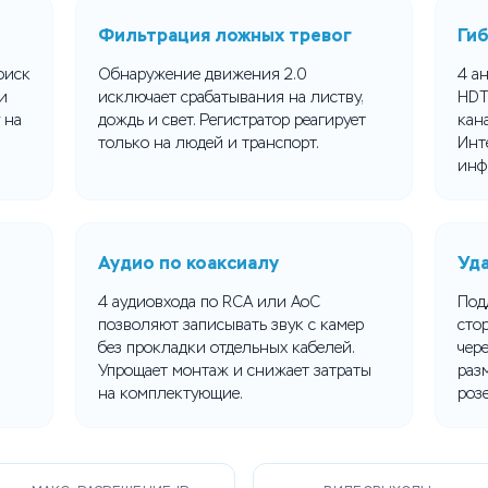
Фильтрация ложных тревог
Ги
оиск
Обнаружение движения 2.0
4 а
и
исключает срабатывания на листву,
HDT
 на
дождь и свет. Регистратор реагирует
кан
только на людей и транспорт.
Инт
инф
Аудио по коаксиалу
Уда
4 аудиовхода по RCA или AoC
Под
позволяют записывать звук с камер
сто
без прокладки отдельных кабелей.
чер
Упрощает монтаж и снижает затраты
раз
на комплектующие.
розе