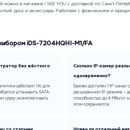
/FA можно в магазине I SEE YOU с доставкой по Санкт-Петер
сткий диск и аксессуары. Работаем с физическими и юриди
выбором iDS-7204HQHI-M1/FA
стратор без жёсткого
Сколько IP-камер реал
одновременно?
налитика работают. Но для
Базово доступен 1 IP-канал с
ребуется установить SATA-
расширенном IP-режиме — д
ем сразу укомплектовать
способностью до 4 Мбит/с 
этом сохраняются.
иц со старыми
Нужен ли отдельный мик