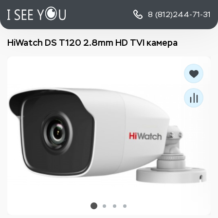
8 (812)
244-71-31
HiWatch DS T120 2.8mm HD TVI камера