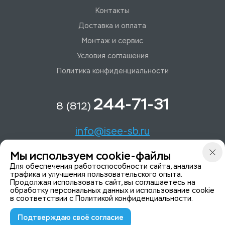
Контакты
Доставка и оплата
Монтаж и сервис
Условия соглашения
Политика конфиденциальности
244-71-31
8 (812)
info@isee-sb.ru
Мы используем cookie-файлы
Светлановский пр-кт, д. 70, корп. 1
Для обеспечения работоспособности сайта, анализа
трафика и улучшения пользовательского опыта.
Мы в Telegam
Продолжая использовать сайт, вы соглашаетесь на
обработку персональных данных и использование cookie
в соответствии с
Политикой конфиденциальности
.
Подтверждаю своё согласие
© 2015-2026 ISeeYou - системы безопасности