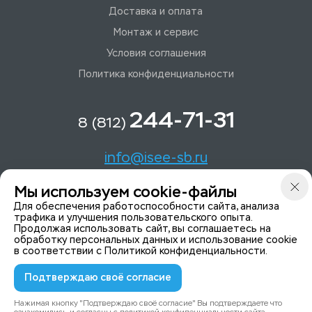
Доставка и оплата
Монтаж и сервис
Условия соглашения
Политика конфиденциальности
244-71-31
8 (812)
info@isee-sb.ru
Мы используем cookie-файлы
Светлановский пр-кт, д. 70, корп. 1
Для обеспечения работоспособности сайта, анализа
трафика и улучшения пользовательского опыта.
Продолжая использовать сайт, вы соглашаетесь на
Мы в Telegam
обработку персональных данных и использование cookie
в соответствии с
Политикой конфиденциальности
.
Подтверждаю своё согласие
© 2015-2026 ISeeYou - системы безопасности
Политика конфиденциальности
Нажимая кнопку "Подтверждаю своё согласие" Вы подтверждаете что