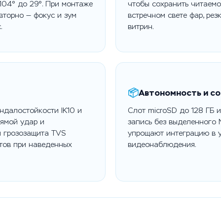
104° до 29°. При монтаже
чтобы сохранить читаемо
вторно — фокус и зум
встречном свете фар, ре
.
витрин.
📦
Автономность и с
ндалостойкости IK10 и
Слот microSD до 128 ГБ 
рямой удар и
запись без выделенного 
я грозозащита TVS
упрощают интеграцию в 
тов при наведенных
видеонаблюдения.