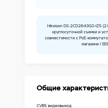
Hikvision DS-2CD2643G0-IZS (2
круглосуточной съемки и ус
совместимости с PoE-коммутато
магазине I S
Общие характерист
CVBS видеовыход