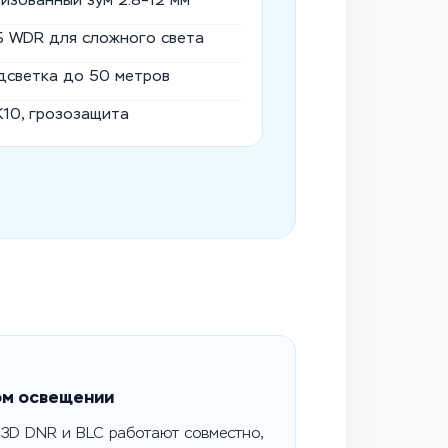
изованный зум 2.8–12 мм
Б WDR для сложного света
дсветка до 50 метров
IK10, грозозащита
ом освещении
3D DNR и BLC работают совместно,