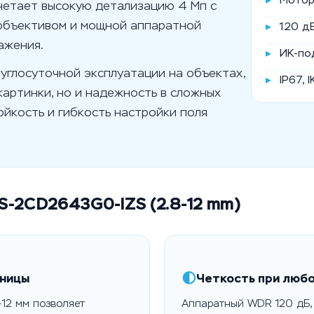
Мотор
четает высокую детализацию 4 Мп с
объективом и мощной аппаратной
▸
120 д
ажения.
▸
ИК-по
углосуточной эксплуатации на объектах,
▸
IP67, 
картинки, но и надежность в сложных
ойкость и гибкость настройки поля
DS-2CD2643G0-IZS (2.8-12 mm)
🌓
тницы
Четкость при люб
12 мм позволяет
Аппаратный WDR 120 дБ, 