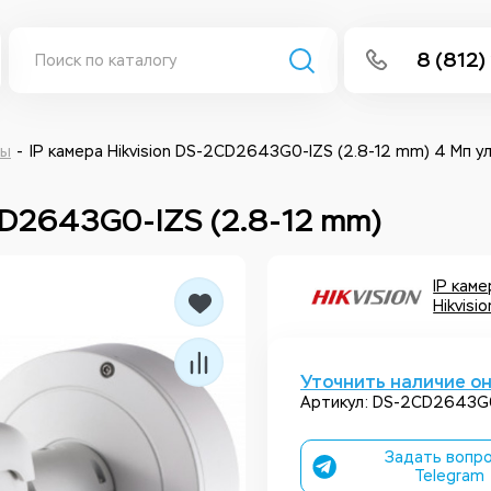
8 (812)
info@isee
Написать 
ры
IP камера Hikvision DS-2CD2643G0-IZS (2.8-12 mm) 4 Мп 
Написать
2CD2643G0-IZS (2.8-12 mm)
Заказа
IP кам
Hikvisio
Уточнить наличие о
Артикул: DS-2CD2643G0
Задать вопро
Telegram