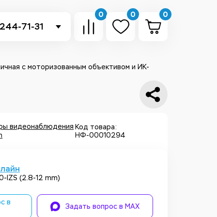
0
0
0
 244-71-31
-sb.ru
в Telegram
уличная с моторизованным объективом и ИК-
 в Whatsapp
ть звонок
еры видеонаблюдения
Код товара:
n
НФ-00010294
нлайн
-IZS (2.8-12 mm)
с в
Задать вопрос в MAX