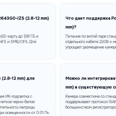
643G0-IZS (2.8-12 mm)
Что дает поддержка Po
mm)?
oSD-карту до 128 ГБ и
Питание по витой паре стан
NFS и SMB/CIFS. Для
отдельного кабеля 220В к м
упрощает размещение камеры
(2.8-12 mm) для
Можно ли интегрирова
mm) в существующую 
ая ИК-подсветка с
Камера совместима со станда
 четкое черно-белое
поддерживает протокол ISAP
ительность матрицы
большинством регистраторо
ри освещенности от 0.01 Лк.