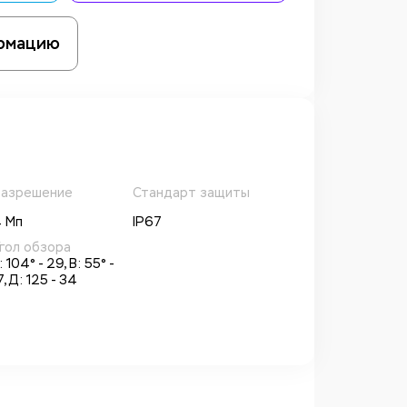
рмацию
азрешение
Стандарт защиты
 Мп
IP67
гол обзора
: 104° - 29, В: 55° -
7, Д: 125 - 34