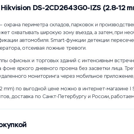
Hikvision DS-2CD2643G0-IZS (2.8-12 m
 охрана периметра складов, парковок и производстве
жет охватывать широкую зону въезда, а затем, при не
фикации автомобиля. Smart-функции детекции пересече
ератора, отсеивая ложные тревоги.
ппы офисных и торговых зданий с интенсивным встреч
а фоне яркого дневного проема без засветки лица. Тр
удаленного мониторинга через мобильное приложение, 
12 mm) по выгодной цене можно в интернет-магазине I
тов, доставка по Санкт-Петербургу и России, работае
окупкой